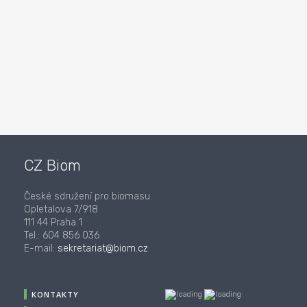
CZ Biom
České sdružení pro biomasu
Opletalova 7/918
111 44 Praha 1
Tel.: 604 856 036
E-mail:
sekretariat@biom.cz
KONTAKTY