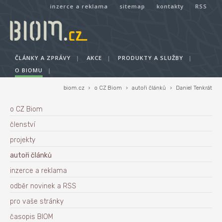
inzerce a reklama
sitemap
kontakty
RSS
ČLÁNKY A ZPRÁVY
|
AKCE
|
PRODUKTY A SLUŽBY
|
O BIOMU
|
biom.cz
›
o CZ Biom
›
autoři článků
›
Daniel Tenkrát
o CZ Biom
členství
projekty
autoři článků
inzerce a reklama
odběr novinek a RSS
pro vaše stránky
časopis BIOM