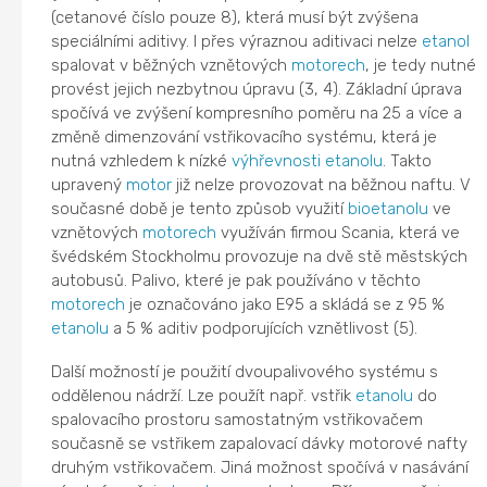
(cetanové číslo pouze 8), která musí být zvýšena
speciálními aditivy. I přes výraznou aditivaci nelze
etanol
spalovat v běžných vznětových
motorech
, je tedy nutné
provést jejich nezbytnou úpravu (3, 4). Základní úprava
spočívá ve zvýšení kompresního poměru na 25 a více a
změně dimenzování vstřikovacího systému, která je
nutná vzhledem k nízké
výhřevnosti
etanolu
. Takto
upravený
motor
již nelze provozovat na běžnou naftu. V
současné době je tento způsob využití
bioetanolu
ve
vznětových
motorech
využíván firmou Scania, která ve
švédském Stockholmu provozuje na dvě stě městských
autobusů. Palivo, které je pak používáno v těchto
motorech
je označováno jako E95 a skládá se z 95 %
etanolu
a 5 % aditiv podporujících vznětlivost (5).
Další možností je použití dvoupalivového systému s
oddělenou nádrží. Lze použít např. vstřik
etanolu
do
spalovacího prostoru samostatným vstřikovačem
současně se vstřikem zapalovací dávky motorové nafty
druhým vstřikovačem. Jiná možnost spočívá v nasávání