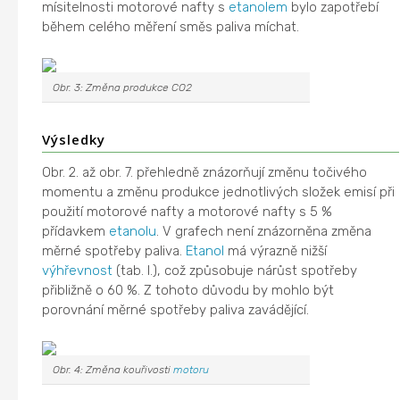
mísitelnosti motorové nafty s
etanolem
bylo zapotřebí
během celého měření směs paliva míchat.
Obr. 3: Změna produkce CO2
Výsledky
Obr. 2. až obr. 7. přehledně znázorňují změnu točivého
momentu a změnu produkce jednotlivých složek emisí při
použití motorové nafty a motorové nafty s 5 %
přídavkem
etanolu
. V grafech není znázorněna změna
měrné spotřeby paliva.
Etanol
má výrazně nižší
výhřevnost
(tab. I.), což způsobuje nárůst spotřeby
přibližně o 60 %. Z tohoto důvodu by mohlo být
porovnání měrné spotřeby paliva zavádějící.
Obr. 4: Změna kouřivosti
motoru