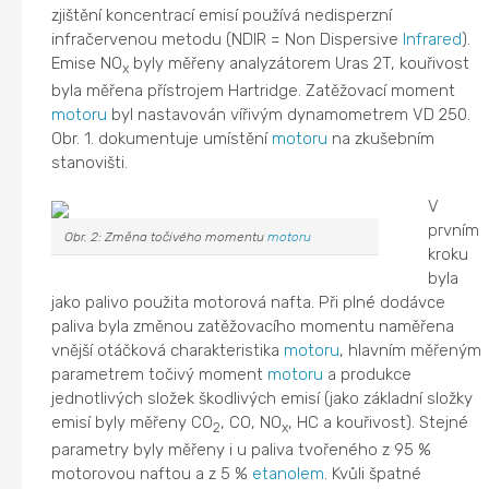
zjištění koncentrací emisí používá nedisperzní
infračervenou metodu (NDIR = Non Dispersive
Infrared
).
Emise NO
byly měřeny analyzátorem Uras 2T, kouřivost
x
byla měřena přístrojem Hartridge. Zatěžovací moment
motoru
byl nastavován vířivým dynamometrem VD 250.
Obr. 1. dokumentuje umístění
motoru
na zkušebním
stanovišti.
V
prvním
Obr. 2: Změna točivého momentu
motoru
kroku
byla
jako palivo použita motorová nafta. Při plné dodávce
paliva byla změnou zatěžovacího momentu naměřena
vnější otáčková charakteristika
motoru
, hlavním měřeným
parametrem točivý moment
motoru
a produkce
jednotlivých složek škodlivých emisí (jako základní složky
emisí byly měřeny CO
, CO, NO
, HC a kouřivost). Stejné
2
x
parametry byly měřeny i u paliva tvořeného z 95 %
motorovou naftou a z 5 %
etanolem
. Kvůli špatné