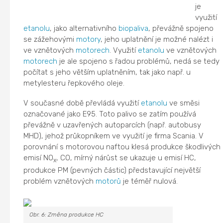
je
využití
etanolu
, jako alternativního
biopaliva
, převážně spojeno
se zážehovými
motory
, jeho uplatnění je možné nalézt i
ve vznětových
motorech
. Využití
etanolu
ve vznětových
motorech
je ale spojeno s řadou problémů, nedá se tedy
počítat s jeho větším uplatněním, tak jako např. u
metylesteru řepkového oleje.
V současné době převládá využití
etanolu
ve směsi
označované jako E95. Toto palivo se zatím používá
převážně v uzavřených autoparcích (např. autobusy
MHD), jehož průkopníkem ve využití je firma Scania. V
porovnání s motorovou naftou klesá produkce škodlivých
emisí NO
, CO, mírný nárůst se ukazuje u emisí HC,
x
produkce PM (pevných částic) představující největší
problém vznětových
motorů
je téměř nulová.
Obr. 6: Změna produkce HC