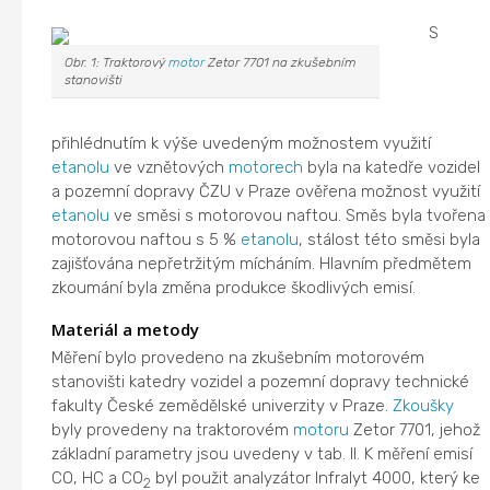
S
Obr. 1: Traktorový
motor
Zetor 7701 na zkušebním
stanovišti
přihlédnutím k výše uvedeným možnostem využití
etanolu
ve vznětových
motorech
byla na katedře vozidel
a pozemní dopravy ČZU v Praze ověřena možnost využití
etanolu
ve směsi s motorovou naftou. Směs byla tvořena
motorovou naftou s 5 %
etanolu
, stálost této směsi byla
zajišťována nepřetržitým mícháním. Hlavním předmětem
zkoumání byla změna produkce škodlivých emisí.
Materiál a metody
Měření bylo provedeno na zkušebním motorovém
stanovišti katedry vozidel a pozemní dopravy technické
fakulty České zemědělské univerzity v Praze.
Zkoušky
byly provedeny na traktorovém
motoru
Zetor 7701, jehož
základní parametry jsou uvedeny v tab. II. K měření emisí
CO, HC a CO
byl použit analyzátor Infralyt 4000, který ke
2