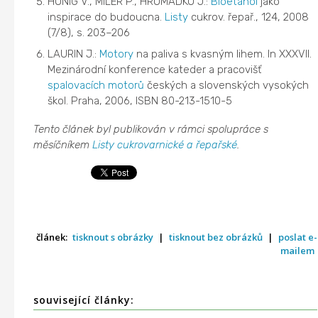
HÖNIG V., MILER P., HROMÁDKO J.:
Bioetanol
jako
inspirace do budoucna.
Listy
cukrov. řepař., 124, 2008
(7/8), s. 203–206
LAURIN J.:
Motory
na paliva s kvasným lihem. In XXXVII.
Mezinárodní konference kateder a pracovišť
spalovacích motorů
českých a slovenských vysokých
škol. Praha, 2006, ISBN 80-213-1510-5
Tento článek byl publikován v rámci spolupráce s
měsíčníkem
Listy cukrovarnické a řepařské
.
článek:
tisknout s obrázky
|
tisknout bez obrázků
|
poslat e-
mailem
související články: