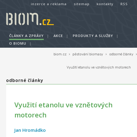
inzerce a reklama
sitemap
kontakty
RSS
ČLÁNKY A ZPRÁVY
|
AKCE
|
PRODUKTY A SLUŽBY
|
O BIOMU
|
biom.cz
›
pěstování biomasy
›
odborné články
›
Využití etanolu ve vznětových motorech
odborné články
Využití etanolu ve vznětových
motorech
Jan Hromádko