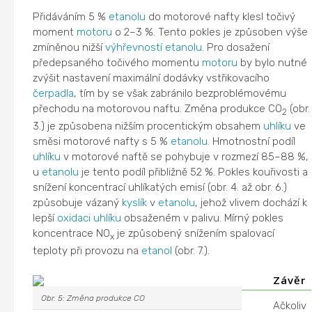
Přidáváním 5 %
etanolu
do motorové nafty klesl točivý
moment
motoru
o 2–3 %. Tento pokles je způsoben výše
zmíněnou nižší
výhřevností
etanolu
. Pro dosažení
předepsaného točivého momentu
motoru
by bylo nutné
zvýšit nastavení maximální dodávky vstřikovacího
čerpadla
, tím by se však zabránilo bezproblémovému
přechodu na motorovou naftu. Změna produkce CO
(obr.
2
3.) je způsobena nižším procentickým obsahem
uhlíku
ve
směsi motorové nafty s 5 %
etanolu
. Hmotnostní podíl
uhlíku
v motorové naftě se pohybuje v rozmezí 85–88 %,
u
etanolu
je tento podíl přibližně 52 %. Pokles kouřivosti a
snížení koncentrací uhlíkatých emisí (obr. 4. až obr. 6.)
způsobuje vázaný
kyslík
v
etanolu
, jehož vlivem dochází k
lepší
oxidaci
uhlíku
obsaženém v palivu. Mírný pokles
koncentrace NO
je způsobený snížením spalovací
x
teploty při provozu na
etanol
(obr. 7.).
Závěr
Obr. 5: Změna produkce CO
Ačkoliv