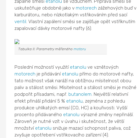
zápalné směsi
etanolu
se vzduchem. Příprava směsi se
uskutečňuje obdobně jako v
motorech
zážehových buď v
karburátoru, nebo nízkotlakým vstřikováním před sací
ventil
. Vlastní zapálení směsi se zajišťuje opět vstříknutím
zapalovací dávky motorové nafty (6).
Tabulka II: Parametry měřeného
motoru
Poslední možností využití
etanolu
ve vznětových
motorech
je přidávání
etanolu
přímo do motorové nafty,
tato možnost však naráží na obtížnou mísitelnost obou
paliv a stálost směsi. Mísitelnost a stálost směsi je možné
podpořit přísadami, např.
butanolem
. Největší relativní
efekt přináší přidání 5 %
etanolu
, zejména z pohledu
produkce uhlíkatých emisí (CO, HC) a kouřivosti. Vyšší
procento přidávaného
etanolu
výrazné změny nepřináší.
Zároveň je nutné vzít v úvahu i skutečnost, že větší
množství
etanolu
snižuje mazací schopnost paliva, což
zvyšuje opotřebení vstřikovacího zařízení (4).