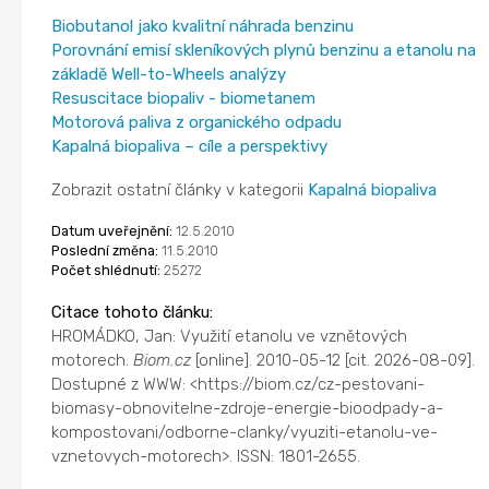
Biobutanol jako kvalitní náhrada benzinu
Porovnání emisí skleníkových plynů benzinu a etanolu na
základě Well-to-Wheels analýzy
Resuscitace biopaliv - biometanem
Motorová paliva z organického odpadu
Kapalná biopaliva – cíle a perspektivy
Zobrazit ostatní články v kategorii
Kapalná biopaliva
Datum uveřejnění:
12.5.2010
Poslední změna:
11.5.2010
Počet shlédnutí:
25272
Citace tohoto článku:
HROMÁDKO, Jan: Využití etanolu ve vznětových
motorech.
Biom.cz
[online]. 2010-05-12 [cit. 2026-08-09].
Dostupné z WWW: <https://biom.cz/cz-pestovani-
biomasy-obnovitelne-zdroje-energie-bioodpady-a-
kompostovani/odborne-clanky/vyuziti-etanolu-ve-
vznetovych-motorech>. ISSN: 1801-2655.