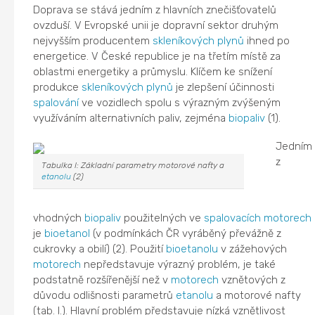
Doprava se stává jedním z hlavních znečišťovatelů
ovzduší. V Evropské unii je dopravní sektor druhým
nejvyšším producentem
skleníkových plynů
ihned po
energetice. V České republice je na třetím místě za
oblastmi energetiky a průmyslu. Klíčem ke snížení
produkce
skleníkových plynů
je zlepšení účinnosti
spalování
ve vozidlech spolu s výrazným zvýšeným
využíváním alternativních paliv, zejména
biopaliv
(1).
Jedním
z
Tabulka I: Základní parametry motorové nafty a
etanolu
(2)
vhodných
biopaliv
použitelných ve
spalovacích motorech
je
bioetanol
(v podmínkách ČR vyráběný převážně z
cukrovky a obilí) (2). Použití
bioetanolu
v zážehových
motorech
nepředstavuje výrazný problém, je také
podstatně rozšířenější než v
motorech
vznětových z
důvodu odlišnosti parametrů
etanolu
a motorové nafty
(tab. I.). Hlavní problém představuje nízká vznětlivost