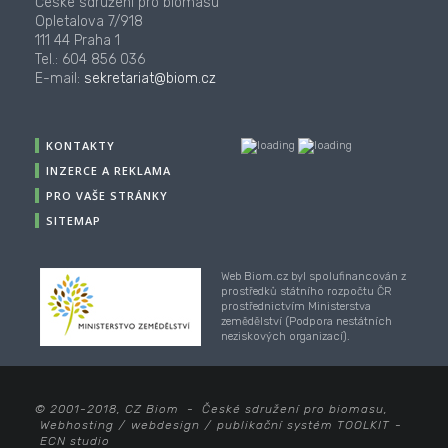
České sdružení pro biomasu
Opletalova 7/918
111 44 Praha 1
Tel.: 604 856 036
E-mail:
sekretariat@biom.cz
KONTAKTY
INZERCE A REKLAMA
PRO VAŠE STRÁNKY
SITEMAP
Web Biom.cz byl spolufinancován z
prostředků státního rozpočtu ČR
prostřednictvím Ministerstva
zemědělství (Podpora nestátních
neziskových organizací).
© 2001-2018, CZ Biom - České sdružení pro biomasu,
Webhosting
/
webdesign
/
publikační systém TOOLKIT
-
ECN studio