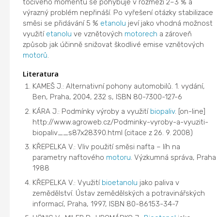
točivého momentu se pohybuje v rozmezí 2–3 % a
výrazný problém nepřináší. Po vyřešení otázky stabilizace
směsi se přidávání 5 %
etanolu
jeví jako vhodná možnost
využití
etanolu
ve vznětových
motorech
a zároveň
způsob jak účinně snižovat škodlivé emise vznětových
motorů
.
Literatura
KAMEŠ J.: Alternativní pohony automobilů. 1. vydání,
Ben, Praha, 2004, 232 s, ISBN 80-7300-127-6
KÁRA J.: Podmínky výroby a využití
biopaliv
. [on-line]
http://www.agroweb.cz/Podminky-vyroby-a-vyuziti-
biopaliv__s87x28390.html (citace z 26. 9. 2008)
KŘEPELKA V.: Vliv použití směsi nafta – líh na
parametry naftového
motoru
. Výzkumná správa, Praha
1988
KŘEPELKA V.: Využití
bioetanolu
jako paliva v
zemědělství. Ústav zemědělských a potravinářských
informací, Praha, 1997, ISBN 80-86153-34-7