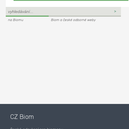
na Biomu
Biom a české odborné weby
CZ Biom