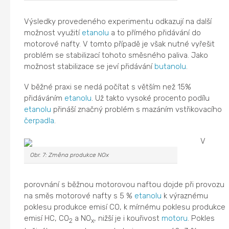
Výsledky provedeného experimentu odkazují na další
možnost využití
etanolu
a to přímého přidávání do
motorové nafty. V tomto případě je však nutné vyřešit
problém se stabilizací tohoto směsného paliva. Jako
možnost stabilizace se jeví přidávání
butanolu
.
V běžné praxi se nedá počítat s větším než 15%
přidáváním
etanolu
. Už takto vysoké procento podílu
etanolu
přináší značný problém s mazáním vstřikovacího
čerpadla
.
V
Obr. 7: Změna produkce NOx
porovnání s běžnou motorovou naftou dojde při provozu
na směs motorové nafty s 5 %
etanolu
k výraznému
poklesu produkce emisí CO, k mírnému poklesu produkce
emisí HC, CO
a NO
, nižší je i kouřivost
motoru
. Pokles
2
x