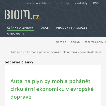
inzerce a reklama
sitemap
kontakty
RSS
ČLÁNKY A ZPRÁVY
|
AKCE
|
PRODUKTY A SLUŽBY
|
O BIOMU
|
biom.cz
›
bioplyn
›
odborné články
›
Auta na plyn by mohla pohánět cirkulární ekonomiku v evropské dopravě
odborné články
Auta na plyn by mohla pohánět
cirkulární ekonomiku v evropské
dopravě