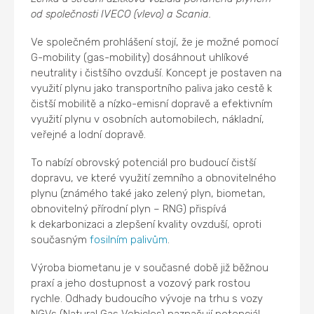
od společnosti IVECO (vlevo) a Scania.
Ve společném prohlášení stojí, že je možné pomocí
G-mobility (gas-mobility) dosáhnout uhlíkové
neutrality i čistšího ovzduší. Koncept je postaven na
využití plynu jako transportního paliva jako cestě k
čistší mobilitě a nízko-emisní dopravě a efektivním
využití plynu v osobních automobilech, nákladní,
veřejné a lodní dopravě.
To nabízí obrovský potenciál pro budoucí čistší
dopravu, ve které využití zemního a obnovitelného
plynu (známého také jako zelený plyn, biometan,
obnovitelný přírodní plyn – RNG) přispívá
k dekarbonizaci a zlepšení kvality ovzduší, oproti
současným
fosilním palivům
.
Výroba biometanu je v současné době již běžnou
praxí a jeho dostupnost a vozový park rostou
rychle. Odhady budoucího vývoje na trhu s vozy
NGVs (Natural Gas Vehicles) naznačují potenciál