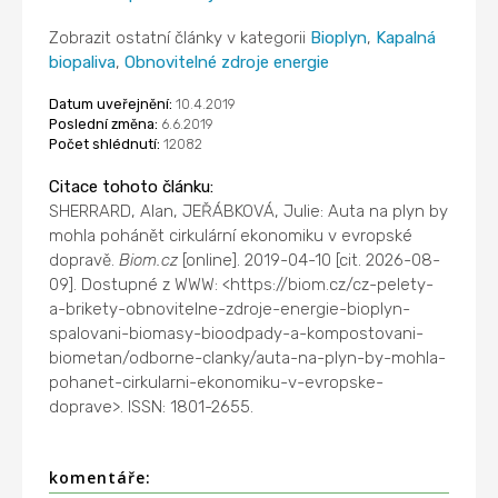
Zobrazit ostatní články v kategorii
Bioplyn
,
Kapalná
biopaliva
,
Obnovitelné zdroje energie
Datum uveřejnění:
10.4.2019
Poslední změna:
6.6.2019
Počet shlédnutí:
12082
Citace tohoto článku:
SHERRARD, Alan, JEŘÁBKOVÁ, Julie: Auta na plyn by
mohla pohánět cirkulární ekonomiku v evropské
dopravě.
Biom.cz
[online]. 2019-04-10 [cit. 2026-08-
09]. Dostupné z WWW: <https://biom.cz/cz-pelety-
a-brikety-obnovitelne-zdroje-energie-bioplyn-
spalovani-biomasy-bioodpady-a-kompostovani-
biometan/odborne-clanky/auta-na-plyn-by-mohla-
pohanet-cirkularni-ekonomiku-v-evropske-
doprave>. ISSN: 1801-2655.
komentáře: