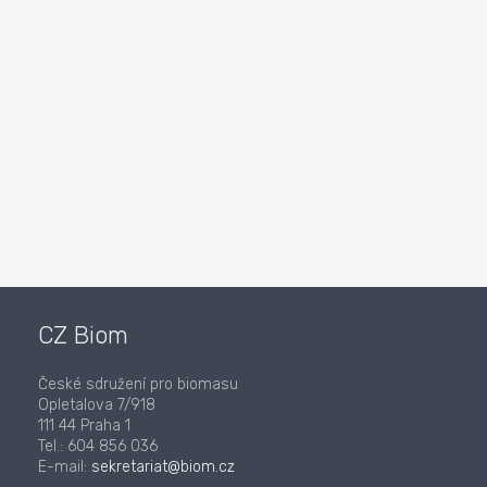
CZ Biom
České sdružení pro biomasu
Opletalova 7/918
111 44 Praha 1
Tel.: 604 856 036
E-mail:
sekretariat@biom.cz