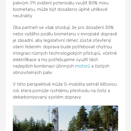
palivům. Při zvážení potenciálu využít 80% mixu
biometanu, může být dosaženo úplné uhlíkové
neutrality.
Oba partneři se však shodují, že pro dosažení 30%
nebo vyššího podílu biometanu v evropské dopravě
je zásadní, aby legislativní rámec zůstal otevřený
všem řešením: doprava bude potřebovat chytrou
integraci různých technologických přístupů, včetně
elektrifikace a my potřebujeme využít těch
nejlepších kombinací účinných
motorů
a čistých
obnovitelných paliv.
V této perspektivě může G-mobilita sehrát klíčovou
roli, která pomůže rychlému přechodu na čistý a
dekarbonizovaný systém dopravy.