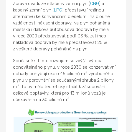
Zpráva uvádí, že stlačený zemní plyn (
CNG
) a
kapalný zemní plyn (
LPG
) představují reálnou
alternativu ke konvenčním dieselům i na dlouhé
vzdálenosti nákladní dopravy. Na plyn poháněná
městská i dálková autobusová doprava by měla
v roce 2030 představovat podíl 33 %, zatímco
nákladová doprava by měla představovat 25 %
z veškeré dopravy poháněné na plyn.
Současně s tímto rozvojem se zvýší i výroba
obnovitelného plynu: v roce 2030 se konzervativní
3
odhady pohybují okolo 45 bilionů m
vyrobeného
plynu v porovnání se současnými zhruba 2 biliony
3
m
. To by mělo teoreticky stačit k zásobování
celkové poptávky, která pro 13 milionů vozů je
3
očekávána na 30 bilionů m
.