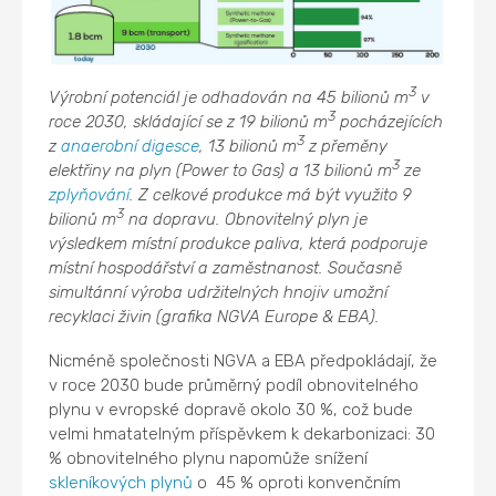
3
Výrobní potenciál je odhadován na 45 bilionů m
v
3
roce 2030, skládající se z 19 bilionů m
pocházejících
3
z
anaerobní digesce
, 13 bilionů m
z přeměny
3
elektřiny na plyn (Power to Gas) a 13 bilionů m
ze
zplyňování
. Z celkové produkce má být využito 9
3
bilionů m
na dopravu. Obnovitelný plyn je
výsledkem místní produkce paliva, která podporuje
místní hospodářství a zaměstnanost. Současně
simultánní výroba udržitelných hnojiv umožní
recyklaci živin (grafika NGVA Europe & EBA).
Nicméně společnosti NGVA a EBA předpokládají, že
v roce 2030 bude průměrný podíl obnovitelného
plynu v evropské dopravě okolo 30 %, což bude
velmi hmatatelným příspěvkem k dekarbonizaci: 30
% obnovitelného plynu napomůže snížení
skleníkových plynů
o 45 % oproti konvenčním