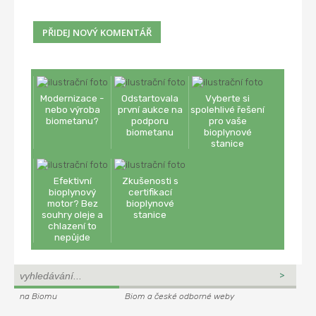
Modernizace -
Odstartovala
Vyberte si
nebo výroba
první aukce na
spolehlivé řešení
biometanu?
podporu
pro vaše
biometanu
bioplynové
stanice
Efektivní
Zkušenosti s
bioplynový
certifikací
motor? Bez
bioplynové
souhry oleje a
stanice
chlazení to
nepůjde
na Biomu
Biom a české odborné weby