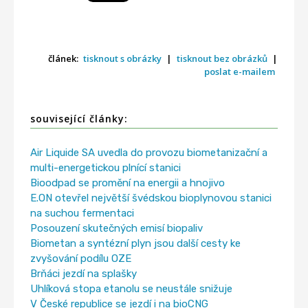
článek:
tisknout s obrázky
|
tisknout bez obrázků
|
poslat e-mailem
související články:
Air Liquide SA uvedla do provozu biometanizační a
multi-energetickou plnící stanici
Bioodpad se promění na energii a hnojivo
E.ON otevřel největší švédskou bioplynovou stanici
na suchou fermentaci
Posouzení skutečných emisí biopaliv
Biometan a syntézní plyn jsou další cesty ke
zvyšování podílu OZE
Brňáci jezdí na splašky
Uhlíková stopa etanolu se neustále snižuje
V České republice se jezdí i na bioCNG