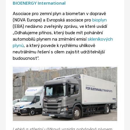
BIOENERGY International
Asociace pro zemní plyn a biometan v dopravě
(NGVA Europe) a Evropská asociace pro
bioplyn
(EBA) nedávno zveřejnily zprávu, ve které uvádí
„Odhalujeme přínos, který bude mít pohánění
automobilů plynem na zmírnění emisí
skleníkových
plynů
, a který povede k rychlému uhlíkově
neutrálnímu řešení s cílem zajistit udržitelnější
budoucnost“.
Lehká a střední užitková vozidla poháněná plynem