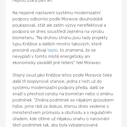
nejsou starší pěti let.
Na nejasné nastavení systému modernizační
podpory odborníci podle Moravce dlouhodobě
poukazovali, stát ale zatím výzvy nereflektoval a
podpora se dnes soustředí zejména na výrobu
biometanu. "Na druhou stranu jsou tady projekty
typu Kněžice a dalších mnoho takových, které
precizně využívají
teplo
, to znamená, že se
nevyplatí v tomto místě energeticky ani
ekonomicky zavádět jiné řešení," řekl Moravec.
Stejný osud jako Kněžice letos podle Moravce čeká
další tři bioplynové stanice, jedna z nich už do
systému modernizační podpory přešla, další se
snaží o přechod výroby na biometan nebo o změnu
podmínek. "Změna podmínek se nějakým způsobem
hýbe, jsme rádi za diskusi, kterou dnes vedeme s
ministerstvem průmyslu a obchodu a s regulačním
úřadem, kde cítíme už nějakou snahu o narovnání
těch podmínek tak, aby byla vybalancovaná