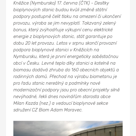
Kněžice (Nymbursko) 17. června (ČTK) - Desítky
bioplynových stanic budou kvůli změně státní
podpory postupně čelit tlaku na omezení či ukončení
provozu, výroba se jim nevyplatí. Takzvaný zelený
bonus, který zvýhodňuje výkupní cenu elektrické
energie z bioplynových stanic, stát garantuje po
dobu 20 let provozu. Letos v srpnu skončí provozní
podpora bioplynové stanici v Kněžicích na
Nymbursku, která je první energeticky soběstačnou
obcí v Česku. Levné teplo díky stanici a kotelně na
biomasu dodává zhruba do 160 obecních objektů a
rodinných domů. Přechod na výrobu biometanu je
pro řadu stanic nereálný a podmínky nové
modernizační podpory jsou pro obecní projekty silně
nevýhodné, řekli dnes novinářům starosta obce
Milan Kazda (nez.) a vedoucí bioplynové sekce
sdružení CZ Biom Adam Moravec.