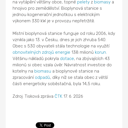
na vytápění většiny obce, topné
pelety
z
biomasy
a
hnojivo pro zemědělství. Bioplynová stanice s
jednou kogenerační jednotkou s elektrickým
výkonem 330 kW je v provozu nepřetržitě.
Místní bioplynová stanice funguje od roku 2006, kdy
vznikla jako 13. v Česku, dnes je jich zhruba 540.
Obec s 530 obyvateli stála technologie na využití
obnovitelných zdrojů energie
138 milionů
korun
.
Většinu nákladů pokryla
dotace
, na zbývajících 43
milionů si obec vzala úvěr. Návratnost investice do
kotelny na
biomasu
a bioplynové stanice na
zpracování
odpadů
, díky níž se stala obec z větší
části energeticky soběstačná, byla 14,5 roku.
Zdroj: Tisková zpráva
ČTK
17. 6. 2026