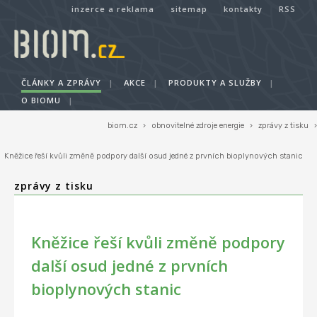
inzerce a reklama
sitemap
kontakty
RSS
ČLÁNKY A ZPRÁVY
|
AKCE
|
PRODUKTY A SLUŽBY
|
O BIOMU
|
biom.cz
›
obnovitelné zdroje energie
›
zprávy z tisku
›
Kněžice řeší kvůli změně podpory další osud jedné z prvních bioplynových stanic
zprávy z tisku
Kněžice řeší kvůli změně podpory
další osud jedné z prvních
bioplynových stanic