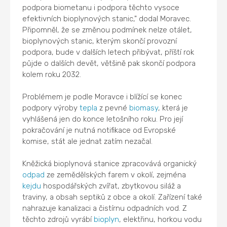
podpora biometanu i podpora těchto vysoce
efektivních bioplynových stanic," dodal Moravec.
Připomněl, že se změnou podmínek nelze otálet,
bioplynových stanic, kterým skončí provozní
podpora, bude v dalších letech přibývat, příští rok
půjde o dalších devět, většině pak skončí podpora
kolem roku 2032.
Problémem je podle Moravce i blížící se konec
podpory výroby
tepla
z pevné
biomasy
, která je
vyhlášená jen do konce letošního roku. Pro její
pokračování je nutná notifikace od Evropské
komise, stát ale jednat zatím nezačal.
Kněžická bioplynová stanice zpracovává organický
odpad
ze zemědělských farem v okolí, zejména
kejdu
hospodářských zvířat, zbytkovou siláž a
traviny, a obsah septiků z obce a okolí. Zařízení také
nahrazuje kanalizaci a čistírnu odpadních vod. Z
těchto zdrojů vyrábí
bioplyn
, elektřinu, horkou vodu