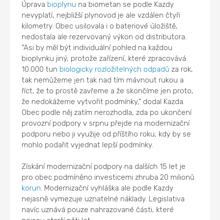
Úprava
bioplynu
na biometan se podle Kazdy
nevyplatí, nejbližší plynovod je ale vzdálen čtyři
kilometry. Obec usilovala i o bateriové úložiště,
nedostala ale rezervovaný výkon od distributora.
"Asi by měl být individuální pohled na každou
bioplynku jiný, protože zařízení, které zpracovává
10.000 tun
biologicky rozložitelných odpadů
za rok,
tak nemůžeme jen tak nad tím mávnout rukou a
říct, že to prostě zavřeme a že skončíme jen proto,
že nedokážeme vytvořit podmínky," dodal Kazda.
Obec podle něj zatím nerozhodla, zda po ukončení
provozní podpory v srpnu přejde na modernizační
podporu nebo ji využije od příštího roku, kdy by se
mohlo podařit vyjednat lepší podmínky.
Získání modernizační podpory na dalších 15 let je
pro obec podmíněno investicemi zhruba 20 milionů
korun
. Modernizační vyhláška ale podle Kazdy
nejasně vymezuje uznatelné náklady. Legislativa
navíc uznává pouze nahrazované části, které