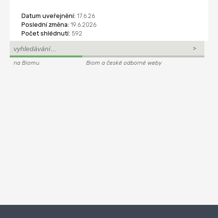
Datum uveřejnění:
17.6.26
Poslední změna:
19.6.2026
Počet shlédnutí:
592
na Biomu
Biom a české odborné weby