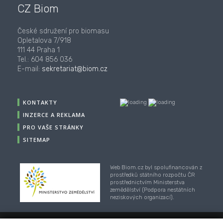
CZ Biom
České sdružení pro biomasu
Opletalova 7/918
111 44 Praha 1
Tel.: 604 856 036
E-mail:
sekretariat@biom.cz
KONTAKTY
INZERCE A REKLAMA
PRO VAŠE STRÁNKY
SITEMAP
Web Biom.cz byl spolufinancován z
prostředků státního rozpočtu ČR
prostřednictvím Ministerstva
zemědělství (Podpora nestátních
neziskových organizací).