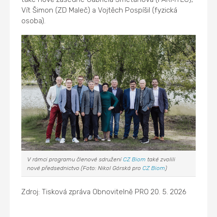
Vít Šimon (ZD Maleč) a Vojtěch Pospíšil (fyzická
osoba).
V rámci programu členové sdružení
CZ Biom
také zvolili
nové předsednictvo (Foto: Nikol Górská pro
CZ Biom
)
Zdroj: Tisková zpráva Obnovitelně PRO 20. 5. 2026