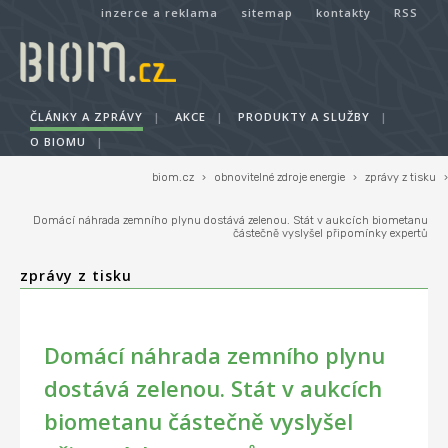
inzerce a reklama
sitemap
kontakty
RSS
ČLÁNKY A ZPRÁVY
|
AKCE
|
PRODUKTY A SLUŽBY
|
O BIOMU
|
biom.cz
›
obnovitelné zdroje energie
›
zprávy z tisku
›
Domácí náhrada zemního plynu dostává zelenou. Stát v aukcích biometanu
částečně vyslyšel připomínky expertů
zprávy z tisku
Domácí náhrada zemního plynu
dostává zelenou. Stát v aukcích
biometanu částečně vyslyšel