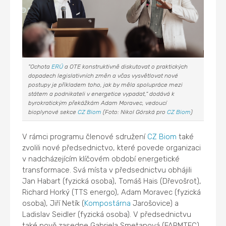
"Ochota
ERÚ
a OTE konstruktivně diskutovat o praktických
dopadech legislativních změn a včas vysvětlovat nové
postupy je příkladem toho, jak by měla spolupráce mezi
státem a podnikateli v energetice vypadat,“ dodává k
byrokratickým překážkám Adam Moravec, vedoucí
bioplynové sekce
CZ Biom
(Foto: Nikol Górská pro
CZ Biom
)
V rámci programu členové sdružení
CZ Biom
také
zvolili nové předsednictvo, které povede organizaci
v nadcházejícím klíčovém období energetické
transformace. Svá místa v předsednictvu obhájili
Jan Habart (fyzická osoba), Tomáš Hais (Dřevošrot),
Richard Horký (TTS energo), Adam Moravec (fyzická
osoba), Jiří Netík (
Kompostárna
Jarošovice) a
Ladislav Seidler (fyzická osoba). V předsednictvu
také nově zasedne Gabriela Smetanová (FARMTEC),