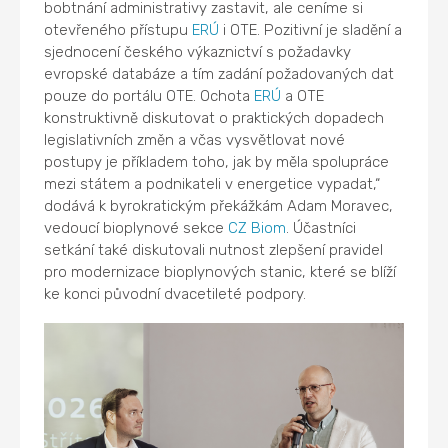
bobtnání administrativy zastavit, ale ceníme si
otevřeného přístupu
ERÚ
i OTE. Pozitivní je sladění a
sjednocení českého výkaznictví s požadavky
evropské databáze a tím zadání požadovaných dat
pouze do portálu OTE. Ochota
ERÚ
a OTE
konstruktivně diskutovat o praktických dopadech
legislativních změn a včas vysvětlovat nové
postupy je příkladem toho, jak by měla spolupráce
mezi státem a podnikateli v energetice vypadat,“
dodává k byrokratickým překážkám Adam Moravec,
vedoucí bioplynové sekce
CZ Biom
. Účastníci
setkání také diskutovali nutnost zlepšení pravidel
pro modernizace bioplynových stanic, které se blíží
ke konci původní dvacetileté podpory.