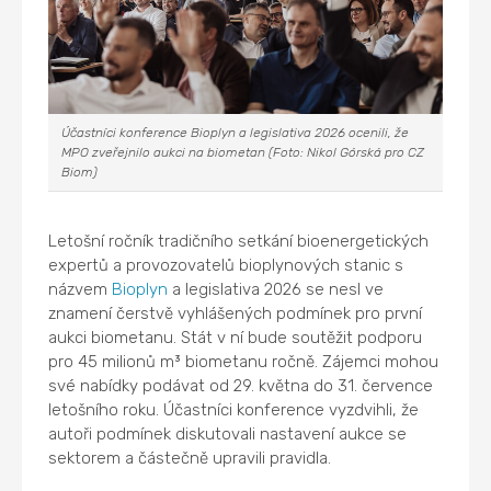
Účastníci konference Bioplyn a legislativa 2026 ocenili, že
MPO zveřejnilo aukci na biometan (Foto: Nikol Górská pro CZ
Biom)
Letošní ročník tradičního setkání bioenergetických
expertů a provozovatelů bioplynových stanic s
názvem
Bioplyn
a legislativa 2026 se nesl ve
znamení čerstvě vyhlášených podmínek pro první
aukci biometanu. Stát v ní bude soutěžit podporu
pro 45 milionů m³ biometanu ročně. Zájemci mohou
své nabídky podávat od 29. května do 31. července
letošního roku. Účastníci konference vyzdvihli, že
autoři podmínek diskutovali nastavení aukce se
sektorem a částečně upravili pravidla.