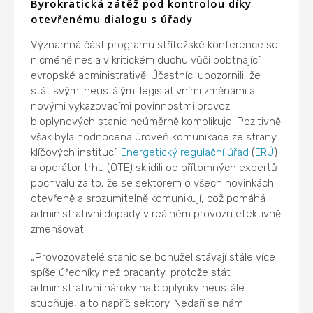
Byrokratická zátěž pod kontrolou díky
otevřenému dialogu s úřady
Významná část programu střítežské konference se
nicméně nesla v kritickém duchu vůči bobtnající
evropské administrativě. Účastníci upozornili, že
stát svými neustálými legislativními změnami a
novými vykazovacími povinnostmi provoz
bioplynových stanic neúměrně komplikuje. Pozitivně
však byla hodnocena úroveň komunikace ze strany
klíčových institucí.
Energetický regulační úřad
(
ERÚ
)
a operátor trhu (OTE) sklidili od přítomných expertů
pochvalu za to, že se sektorem o všech novinkách
otevřeně a srozumitelně komunikují, což pomáhá
administrativní dopady v reálném provozu efektivně
zmenšovat.
„Provozovatelé stanic se bohužel stávají stále více
spíše úředníky než pracanty, protože stát
administrativní nároky na bioplynky neustále
stupňuje, a to napříč sektory. Nedaří se nám