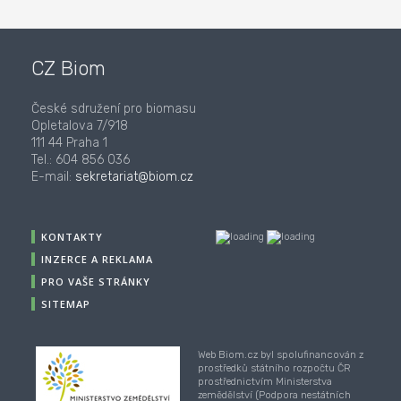
CZ Biom
České sdružení pro biomasu
Opletalova 7/918
111 44 Praha 1
Tel.: 604 856 036
E-mail:
sekretariat@biom.cz
KONTAKTY
INZERCE A REKLAMA
PRO VAŠE STRÁNKY
SITEMAP
Web Biom.cz byl spolufinancován z
prostředků státního rozpočtu ČR
prostřednictvím Ministerstva
zemědělství (Podpora nestátních