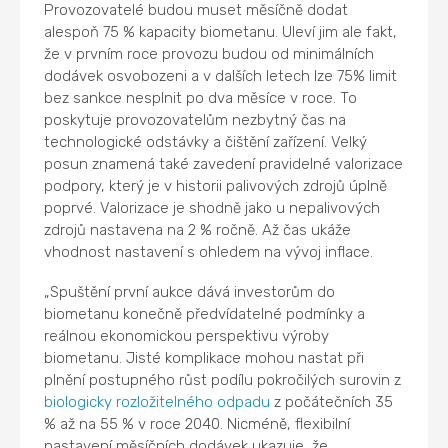
Provozovatelé budou muset měsíčně dodat
alespoň 75 % kapacity biometanu. Uleví jim ale fakt,
že v prvním roce provozu budou od minimálních
dodávek osvobozeni a v dalších letech lze 75% limit
bez sankce nesplnit po dva měsíce v roce. To
poskytuje provozovatelům nezbytný čas na
technologické odstávky a čištění zařízení. Velký
posun znamená také zavedení pravidelné valorizace
podpory, který je v historii palivových zdrojů úplně
poprvé. Valorizace je shodně jako u nepalivových
zdrojů nastavena na 2 % ročně. Až čas ukáže
vhodnost nastavení s ohledem na vývoj inflace.
„Spuštění první aukce dává investorům do
biometanu konečně předvídatelné podmínky a
reálnou ekonomickou perspektivu výroby
biometanu. Jisté komplikace mohou nastat při
plnění postupného růst podílu pokročilých surovin z
biologicky rozložitelného odpadu
z počátečních 35
% až na 55 % v roce 2040. Nicméně, flexibilní
nastavení měsíčních dodávek ukazuje, že