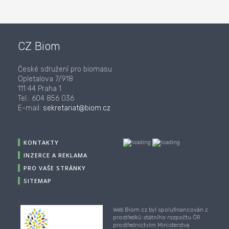
CZ Biom
České sdružení pro biomasu
Opletalova 7/918
111 44 Praha 1
Tel.: 604 856 036
E-mail:
sekretariat@biom.cz
KONTAKTY
INZERCE A REKLAMA
PRO VAŠE STRÁNKY
SITEMAP
Web Biom.cz byl spolufinancován z
prostředků státního rozpočtu ČR
prostřednictvím Ministerstva