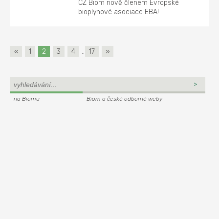
CZ Biom nově členem Evropské
bioplynové asociace EBA!
«
1
2
3
4
..
17
»
na Biomu
Biom a české odborné weby