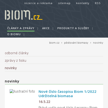
inzerce a reklama
sitemap
kontakty
RSS
ČLÁNKY A ZPRÁVY
|
AKCE
|
PRODUKTY A SLUŽBY
|
O BIOMU
|
biom.cz
›
pěstování biomasy
›
novinky
odborné články
zprávy z tisku
novinky
novinky
Nové číslo časopisu Biom 1/2022
Udržitelná biomasa
16.5.22
Právě vyšlo nové číslo časopisu Biom