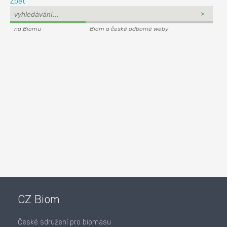
Zpět
na Biomu
Biom a české odborné weby
CZ Biom
České sdružení pro biomasu