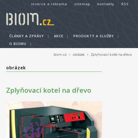
inzerce a reklama
sitemap
kontakty
RSS
ČLÁNKY A ZPRÁVY
|
AKCE
|
PRODUKTY A SLUŽBY
|
O BIOMU
|
biom.cz
›
obrázek
›
Zplyňovací kotel na dřevo
obrázek
Zplyňovací kotel na dřevo