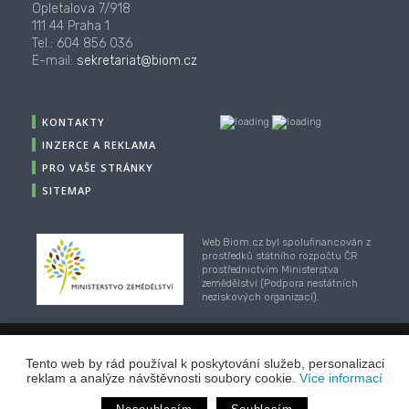
Opletalova 7/918
111 44 Praha 1
Tel.: 604 856 036
E-mail:
sekretariat@biom.cz
KONTAKTY
INZERCE A REKLAMA
PRO VAŠE STRÁNKY
SITEMAP
Web Biom.cz byl spolufinancován z
prostředků státního rozpočtu ČR
prostřednictvím Ministerstva
zemědělství (Podpora nestátních
neziskových organizací).
© 2001-2018, CZ Biom - České sdružení pro biomasu,
Tento web by rád používal k poskytování služeb, personalizaci
Webhosting
/
webdesign
/
publikační systém TOOLKIT
-
reklam a analýze návštěvnosti soubory cookie.
Více informací
ECN studio