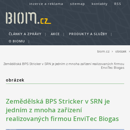
inzerce a reklama
sitemap
kontakty
RSS
ČLÁNKY A ZPRÁVY
|
AKCE
|
PRODUKTY A SLUŽBY
|
O BIOMU
|
biom.cz
›
obrázek
›
Zemědělská BPS Stricker v SRN je jedním z mnoha zařízení realizovaných firmou
EnviTec Biogas
obrázek
Zemědělská BPS Stricker v SRN je
jedním z mnoha zařízení
realizovaných firmou EnviTec Biogas