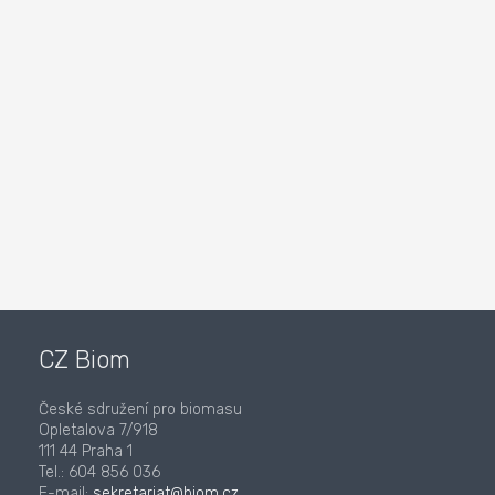
CZ Biom
České sdružení pro biomasu
Opletalova 7/918
111 44 Praha 1
Tel.: 604 856 036
E-mail:
sekretariat@biom.cz