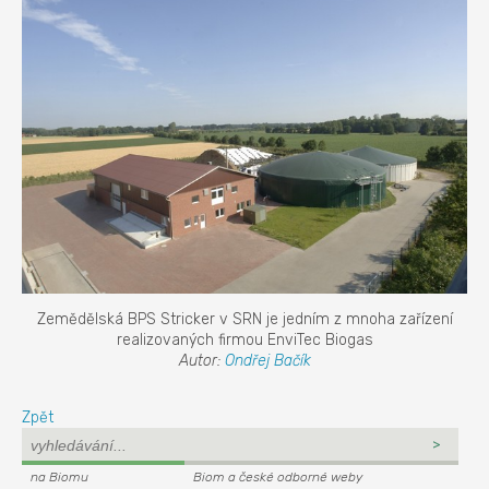
Zemědělská BPS Stricker v SRN je jedním z mnoha zařízení
realizovaných firmou EnviTec Biogas
Autor:
Ondřej Bačík
Zpět
na Biomu
Biom a české odborné weby