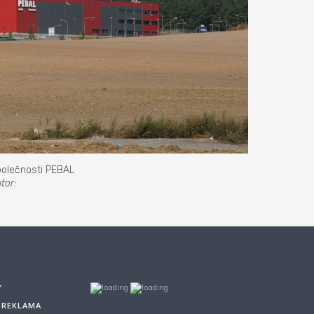
polečnosti PEBAL
tor:
Y
A REKLAMA