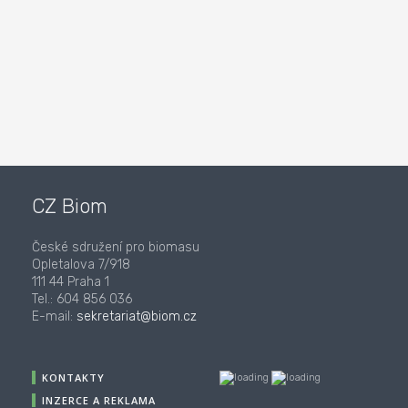
CZ Biom
České sdružení pro biomasu
Opletalova 7/918
111 44 Praha 1
Tel.: 604 856 036
E-mail:
sekretariat@biom.cz
KONTAKTY
INZERCE A REKLAMA