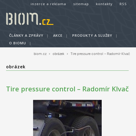
inzerce a reklama
sitemap
kontakty
RSS
ČLÁNKY A ZPRÁVY
|
AKCE
|
PRODUKTY A SLUŽBY
|
O BIOMU
|
biom.cz
›
obrázek
›
Tire pressure control – Radomír Klvač
obrázek
Tire pressure control – Radomír Klvač