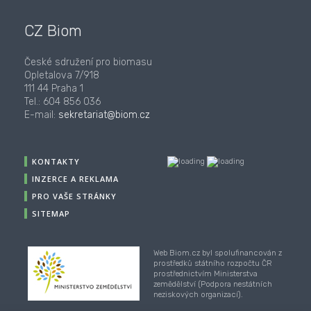
CZ Biom
České sdružení pro biomasu
Opletalova 7/918
111 44 Praha 1
Tel.: 604 856 036
E-mail:
sekretariat@biom.cz
KONTAKTY
INZERCE A REKLAMA
PRO VAŠE STRÁNKY
SITEMAP
Web Biom.cz byl spolufinancován z
prostředků státního rozpočtu ČR
prostřednictvím Ministerstva
zemědělství (Podpora nestátních
neziskových organizací).