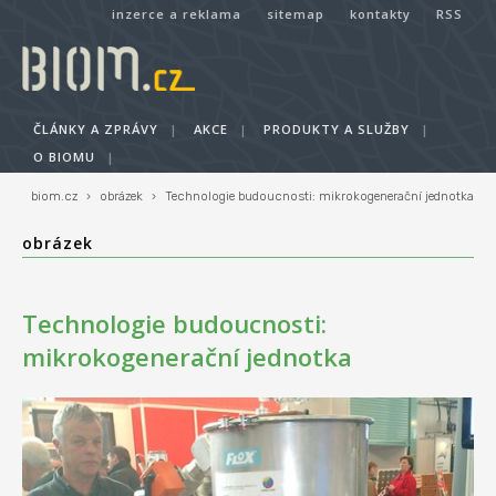
inzerce a reklama
sitemap
kontakty
RSS
ČLÁNKY A ZPRÁVY
|
AKCE
|
PRODUKTY A SLUŽBY
|
O BIOMU
|
biom.cz
›
obrázek
›
Technologie budoucnosti: mikrokogenerační jednotka
obrázek
Technologie budoucnosti:
mikrokogenerační jednotka