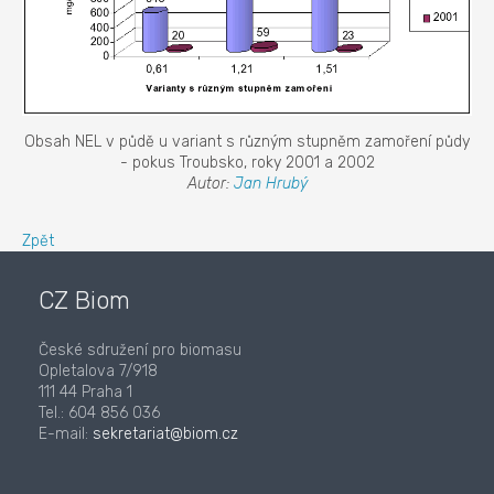
Obsah NEL v půdě u variant s různým stupněm zamoření půdy
- pokus Troubsko, roky 2001 a 2002
Autor:
Jan Hrubý
Zpět
CZ Biom
České sdružení pro biomasu
Opletalova 7/918
111 44 Praha 1
Tel.: 604 856 036
E-mail:
sekretariat@biom.cz