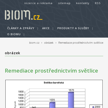
inzerce a reklama
sitemap
kontakty
RSS
ČLÁNKY A ZPRÁVY
|
AKCE
|
PRODUKTY A SLUŽBY
|
O BIOMU
|
biom.cz
›
obrázek
›
Remediace prostřednictvím světlice
obrázek
Remediace prostřednictvím světlice