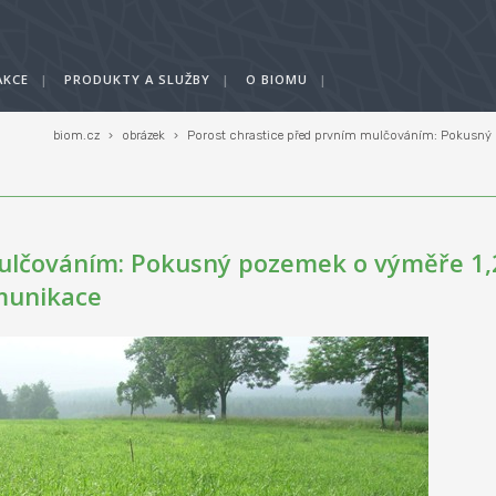
AKCE
|
PRODUKTY A SLUŽBY
|
O BIOMU
|
biom.cz
›
obrázek
›
Porost chrastice před prvním mulčováním: Pokusný p
mulčováním: Pokusný pozemek o výměře 1,
omunikace