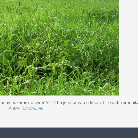
usný pozemek o výměře 1,2 ha je situován u lesa v blízkosti komuni
Autor:
Jiří Souček