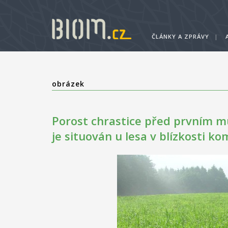
ČLÁNKY A ZPRÁVY
|
obrázek
Porost chrastice před prvním 
je situován u lesa v blízkosti k