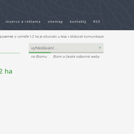
inzerce a reklama
sitemap
kontakty
RSS
ozemek o výměře 1,2 ha je situován u lesa v blízkosti komunikace
na Biomu
Biom a české odborné weby
2 ha