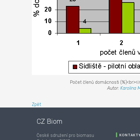
Počet členů domácnosti (%)<br><i>
Autor:
Karolina 
Zpět
CZ Biom
KONTAKT
České sdružení pro biomasu