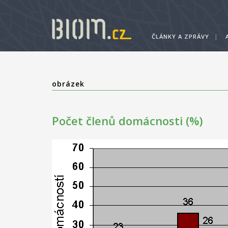
ČLÁNKY A ZPRÁVY
|
obrázek
Počet členů domácnosti (%)