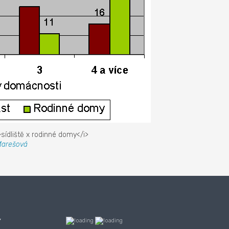
sídliště x rodinné domy</i>
Marešová
Y