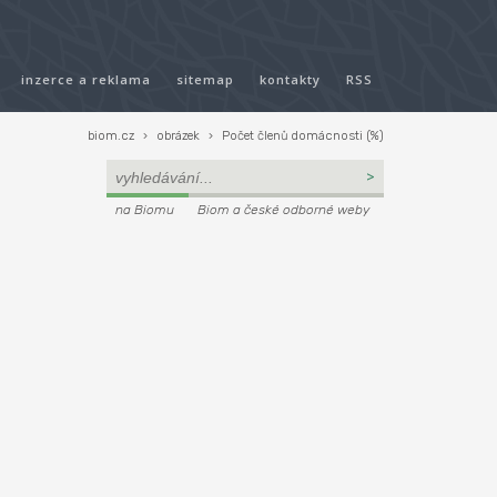
inzerce a reklama
sitemap
kontakty
RSS
biom.cz
›
obrázek
›
Počet členů domácnosti (%)
na Biomu
Biom a české odborné weby