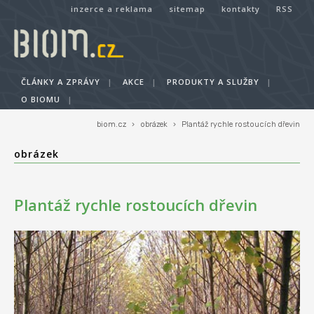
inzerce a reklama
sitemap
kontakty
RSS
ČLÁNKY A ZPRÁVY
|
AKCE
|
PRODUKTY A SLUŽBY
|
O BIOMU
|
biom.cz
›
obrázek
›
Plantáž rychle rostoucích dřevin
obrázek
Plantáž rychle rostoucích dřevin