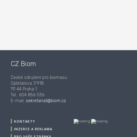
CZ Biom
České sdružení pro biomasu
Opletalova 7/918
111 44 Praha 1
Tel.: 604 856 036
E-mail:
sekretariat@biom.cz
KONTAKTY
INZERCE A REKLAMA
PRO VAŠE STRÁNKY