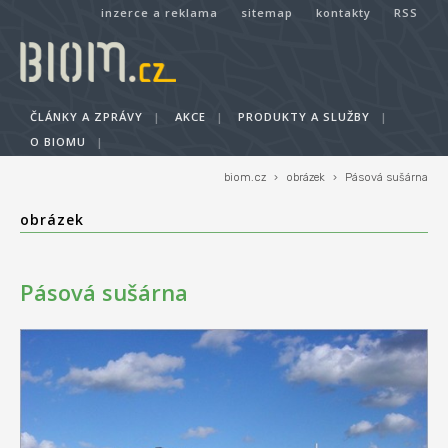
inzerce a reklama
sitemap
kontakty
RSS
ČLÁNKY A ZPRÁVY
|
AKCE
|
PRODUKTY A SLUŽBY
|
O BIOMU
|
biom.cz
›
obrázek
›
Pásová sušárna
obrázek
Pásová sušárna