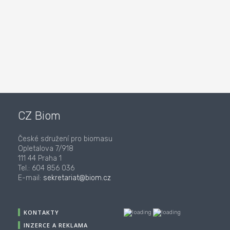
CZ Biom
České sdružení pro biomasu
Opletalova 7/918
111 44 Praha 1
Tel.: 604 856 036
E-mail:
sekretariat@biom.cz
KONTAKTY
INZERCE A REKLAMA