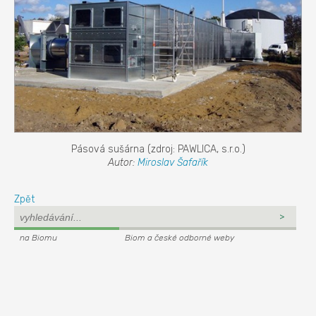
Pásová sušárna (zdroj: PAWLICA, s.r.o.)
Autor:
Miroslav Šafařík
Zpět
na Biomu
Biom a české odborné weby