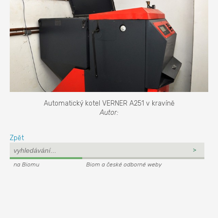
Automatický kotel VERNER A251 v kravíně
Autor:
Zpět
na Biomu
Biom a české odborné weby