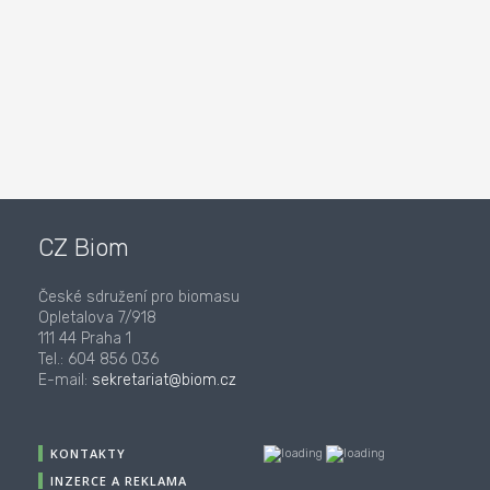
CZ Biom
České sdružení pro biomasu
Opletalova 7/918
111 44 Praha 1
Tel.: 604 856 036
E-mail:
sekretariat@biom.cz
KONTAKTY
INZERCE A REKLAMA