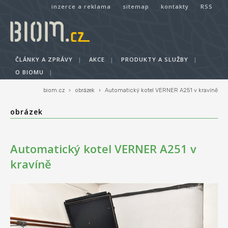
inzerce a reklama
sitemap
kontakty
RSS
ČLÁNKY A ZPRÁVY
|
AKCE
|
PRODUKTY A SLUŽBY
|
O BIOMU
|
biom.cz
›
obrázek
›
Automatický kotel VERNER A251 v kravíně
obrázek
Automatický kotel VERNER A251 v
kravíně