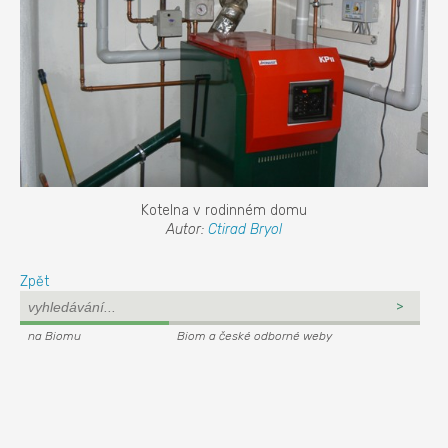
Kotelna v rodinném domu
Autor:
Ctirad Bryol
Zpět
na Biomu
Biom a české odborné weby