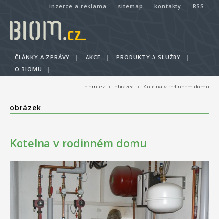
inzerce a reklama
sitemap
kontakty
RSS
ČLÁNKY A ZPRÁVY
|
AKCE
|
PRODUKTY A SLUŽBY
|
O BIOMU
|
biom.cz
›
obrázek
›
Kotelna v rodinném domu
obrázek
Kotelna v rodinném domu