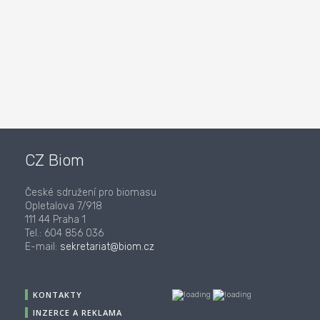
CZ Biom
České sdružení pro biomasu
Opletalova 7/918
111 44 Praha 1
Tel.: 604 856 036
E-mail:
sekretariat@biom.cz
KONTAKTY
INZERCE A REKLAMA