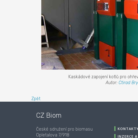
Kaskádové zapojení kotlů pro ohře
Autor:
Ctirad Bry
Zpět
CZ Biom
KONTAKT
České sdružení pro biomasu
Opletalova 7/918
INZERCE 