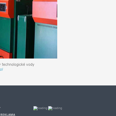
v technologické vody
ol
Y
A REKLAMA