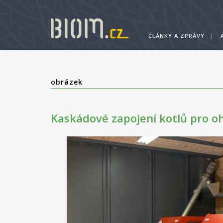
ČLÁNKY A ZPRÁVY
|
obrázek
Kaskádové zapojení kotlů pro o