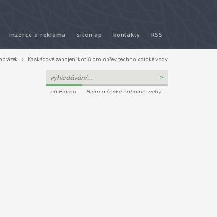
inzerce a reklama
sitemap
kontakty
RSS
obrázek
›
Kaskádové zapojení kotlů pro ohřev technologické vody
na Biomu
Biom a české odborné weby