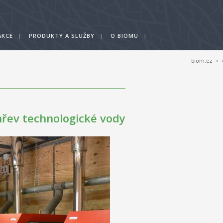
AKCE
|
PRODUKTY A SLUŽBY
|
O BIOMU
|
biom.cz
›
hřev technologické vody