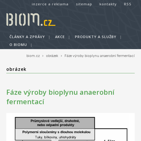
inzerce a reklama
sitemap
kontakty
RSS
ČLÁNKY A ZPRÁVY
|
AKCE
|
PRODUKTY A SLUŽBY
|
O BIOMU
|
biom.cz
›
obrázek
›
Fáze výroby bioplynu anaerobní fermentací
obrázek
Fáze výroby bioplynu anaerobní
fermentací