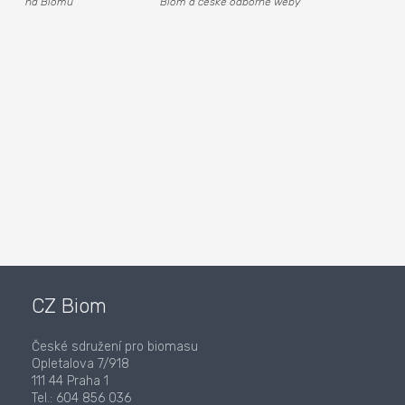
na Biomu
Biom a české odborné weby
CZ Biom
České sdružení pro biomasu
Opletalova 7/918
111 44 Praha 1
Tel.: 604 856 036