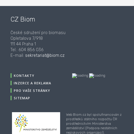
CZ Biom
České sdružení pro biomasu
Opletalova 7/918
111 44 Praha 1
Tel.: 604 856 036
E-mail:
sekretariat@biom.cz
KONTAKTY
INZERCE A REKLAMA
PRO VAŠE STRÁNKY
SITEMAP
Web Biom.cz byl spolufinancován z
prostředků státního rozpočtu ČR
prostřednictvím Ministerstva
zemědělství (Podpora nestátních
neziskových organizací).