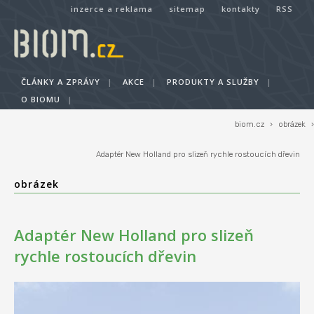
inzerce a reklama
sitemap
kontakty
RSS
ČLÁNKY A ZPRÁVY
|
AKCE
|
PRODUKTY A SLUŽBY
|
O BIOMU
|
biom.cz
›
obrázek
›
Adaptér New Holland pro slizeň rychle rostoucích dřevin
obrázek
Adaptér New Holland pro slizeň
rychle rostoucích dřevin