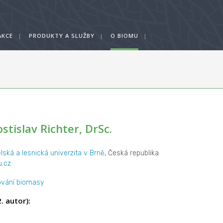
AKCE
|
PRODUKTY A SLUŽBY
|
O BIOMU
|
ostislav Richter, DrSc.
ká a lesnická univerzita v Brně
, Česká republika
.cz
ování biomasy
. autor):