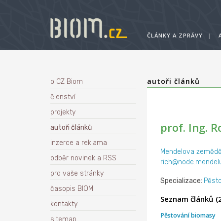
ČLÁNKY A ZPRÁVY
|
autoři článků
o CZ Biom
členství
projekty
prof. Ing. R
autoři článků
inzerce a reklama
Mendelova zeměděls
odběr novinek a RSS
rich@node.mendelu
pro vaše stránky
Specializace:
Pěst
časopis BIOM
Seznam článků (2
kontakty
Pěstování biomasy
sitemap