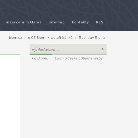
inzerce a reklama
sitemap
kontakty
RSS
biom.cz
›
o CZ Biom
›
autoři článků
›
Rostislav Richter
na Biomu
Biom a české odborné weby