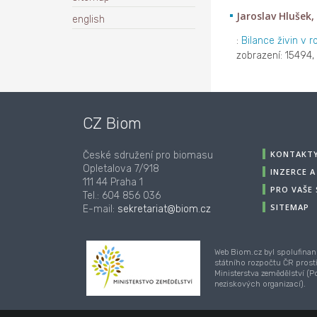
Jaroslav Hlušek, 
english
:
Bilance živin v 
zobrazení: 15494, 
CZ Biom
KONTAKT
České sdružení pro biomasu
Opletalova 7/918
INZERCE 
111 44 Praha 1
PRO VAŠE
Tel.: 604 856 036
SITEMAP
E-mail:
sekretariat@biom.cz
Web Biom.cz byl spolufinan
státního rozpočtu ČR prost
Ministerstva zemědělství (
neziskových organizací).