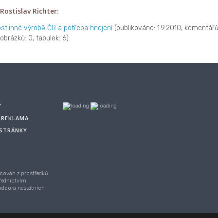
Rostislav Richter:
rostlinné výrobě ČR a potřeba hnojení
(publikováno: 1.9.2010, komentářů
obrázků: 0, tabulek: 6)
Y
A REKLAMA
 STRÁNKY
cován z prostředků
řednictvím
Podpora nestátních