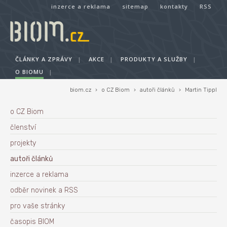
inzerce a reklama
sitemap
kontakty
RSS
ČLÁNKY A ZPRÁVY
|
AKCE
|
PRODUKTY A SLUŽBY
|
O BIOMU
|
biom.cz
›
o CZ Biom
›
autoři článků
›
Martin Tippl
o CZ Biom
členství
projekty
autoři článků
inzerce a reklama
odběr novinek a RSS
pro vaše stránky
časopis BIOM