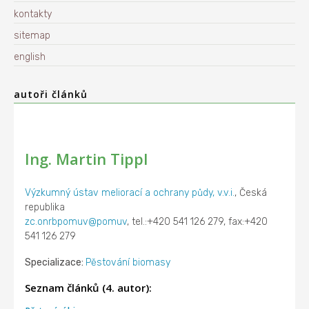
kontakty
sitemap
english
autoři článků
Ing. Martin Tippl
Výzkumný ústav meliorací a ochrany půdy, v.v.i.
, Česká
republika
zc.onrbpomuv@pomuv
, tel.:+420 541 126 279, fax:+420
541 126 279
Specializace:
Pěstování biomasy
Seznam článků (4. autor):