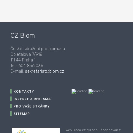
CZ Biom
České sdružení pro biomasu
Opletalova 7/918
111 44 Praha 1
Tel.: 604 856 036
E-mail:
sekretariat@biom.cz
KONTAKTY
INZERCE A REKLAMA
PRO VAŠE STRÁNKY
SITEMAP
Web Biom.cz byl spolufinancován z