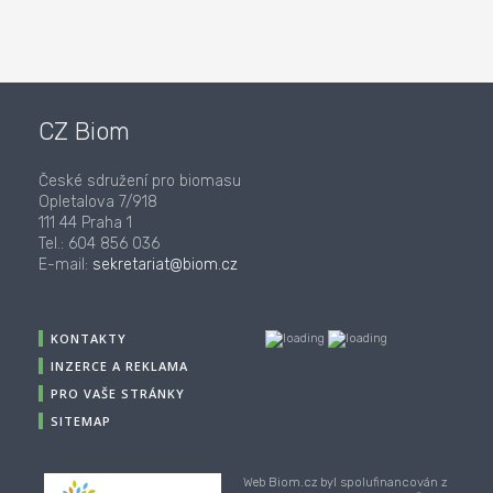
CZ Biom
České sdružení pro biomasu
Opletalova 7/918
111 44 Praha 1
Tel.: 604 856 036
E-mail:
sekretariat@biom.cz
KONTAKTY
INZERCE A REKLAMA
PRO VAŠE STRÁNKY
SITEMAP
Web Biom.cz byl spolufinancován z