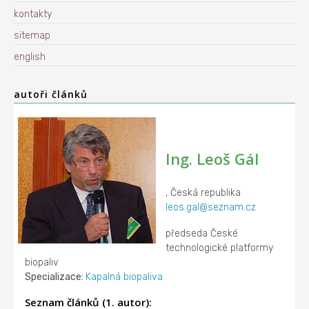
kontakty
sitemap
english
autoři článků
Ing. Leoš Gál
, Česká republika
leos.gal@seznam.cz
předseda České
technologické platformy
biopaliv
Specializace:
Kapalná biopaliva
Seznam článků (1. autor):