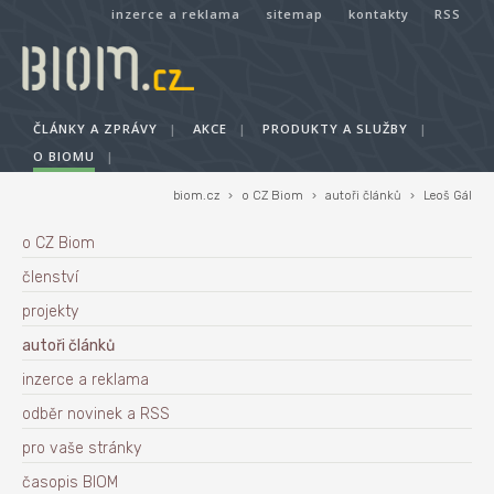
inzerce a reklama
sitemap
kontakty
RSS
ČLÁNKY A ZPRÁVY
|
AKCE
|
PRODUKTY A SLUŽBY
|
O BIOMU
|
biom.cz
›
o CZ Biom
›
autoři článků
›
Leoš Gál
o CZ Biom
členství
projekty
autoři článků
inzerce a reklama
odběr novinek a RSS
pro vaše stránky
časopis BIOM