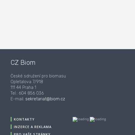
CZ Biom
České sdružení pro biomasu
Opletalova 7/918
111 44 Praha 1
Tel.: 604 856 036
E-mail:
sekretariat@biom.cz
KONTAKTY
INZERCE A REKLAMA
PRO VAŠE STRÁNKY