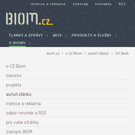
inzerce a reklama
sitemap
kontakty
RSS
ČLÁNKY A ZPRÁVY
|
AKCE
|
PRODUKTY A SLUŽBY
|
O BIOMU
|
biom.cz
›
o CZ Biom
›
autoři článků
›
Jiří Balík
o CZ Biom
členství
projekty
autoři článků
inzerce a reklama
odběr novinek a RSS
pro vaše stránky
časopis BIOM