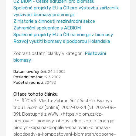
CZ BIOM - České sdružení pro biomasu
Společné projekty EU a ČR pro výstavbu zařízení k
využívání biomasy pro energii
Z historie a činnosti mezinárodní sekce
Zahraniční spolupráce s AEBIOM
Společné projekty EU a ČR na energii z biomasy
Rozvoj využití biomasy s podporou Holandska
Zobrazit ostatní články v kategorii
Pěstování
biomasy
Datum uveřejnění:
24.2.2002
Poslední změna:
19.3.2002
Počet shlédnutí:
20492
Citace tohoto článku:
PETŘÍKOVÁ, Vlasta: Zahraniční účastníci Byznys
tripu I.
Biom.cz
[online]. 2002-02-24 [cit. 2026-08-
09]. Dostupné z WWW: <https://biom.cz/cz-
pestovani-biomasy-obnovitelne-zdroje-energie-
bioplyn-kapalna-biopaliva-spalovani-biomasy-
bioodpady-a-kompostovani-biometan/odborne-