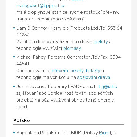
mailcguest@tippnist.ie
malé bioplynové stanice, rychle rostoucí dřeviny,
transfer technického vzdělávání
Liam O´Connor:, Kerry die Products Ltd ,Tel 353 64
44233
Výroba a dodávka zařízení pro dřevní
pelety
a
technologie využívání
biomasy
Michael Fahey, Forestra Contractor ,Tel/Fax: 0504
44541
Obchodování se
dřevem
,
pelety
,
brikety
a
technologie malých kotlů na
spalování
dřeva
John Devane, Tipperary LEADE e mail :
tlg@iol.ie
zajišťování spolupráce, rozšiřování společných
projektů na bázi využívání obnovitelné energie
apod.
Polsko
Magdalena Rogulska : POLBIOM (Polský
Biom
), e