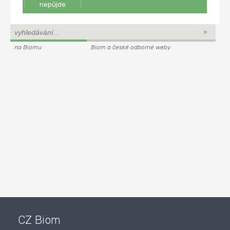
nepůjde
na Biomu
Biom a české odborné weby
CZ Biom