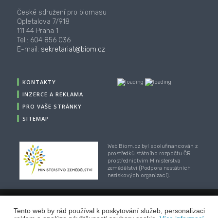
České sdružení pro biomasu
Opletalova 7/918
111 44 Praha 1
Tel.: 604 856 036
E-mail:
sekretariat@biom.cz
KONTAKTY
INZERCE A REKLAMA
PRO VAŠE STRÁNKY
SITEMAP
Web Biom.cz byl spolufinancován z
prostředků státního rozpočtu ČR
prostřednictvím Ministerstva
zemědělství (Podpora nestátních
neziskových organizací).
© 2001-2018, CZ Biom - České sdružení pro biomasu,
Tento web by rád používal k poskytování služeb, personalizaci