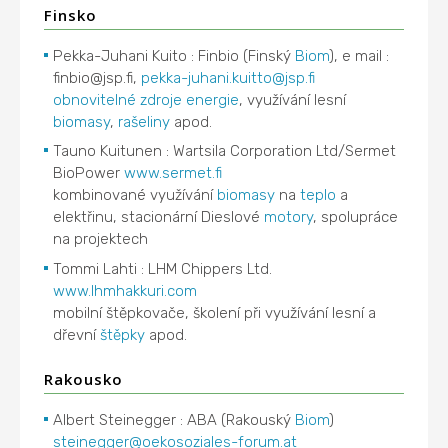
Finsko
Pekka-Juhani Kuito : Finbio (Finský
Biom
), e mail :
finbio@jsp.fi,
pekka-juhani.kuitto@jsp.fi
obnovitelné zdroje energie
, využívání lesní
biomasy
,
rašeliny
apod.
Tauno Kuitunen : Wartsila Corporation Ltd/Sermet
BioPower
www.sermet.fi
kombinované využívání
biomasy
na
teplo
a
elektřinu, stacionární Dieslové
motory
, spolupráce
na projektech
Tommi Lahti : LHM Chippers Ltd.
www.lhmhakkuri.com
mobilní štěpkovače, školení při využívání lesní a
dřevní
štěpky
apod.
Rakousko
Albert Steinegger : ABA (Rakouský
Biom
)
steinegger@oekosoziales-forum.at