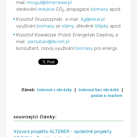
mail:
mrogul@ibmer.waw.pl
sledování
redukce
CO
, propagace
biomasy
apod.
2
Krysztof Gruszczynski : e mail :
kg@elear.pl
využívání
biomasy
ze
slámy
, dřevěné
štěpky
apod.
Krysztof Kowalczyk :Przed. Energetyki Cieplnej, e
mail :
pecluban@kki.net.pl
konzultant, rozvoj využívání
biomasy
pro energii
článek:
tisknout s obrázky
|
tisknout bez obrázků
|
poslat e-mailem
související články:
Výzva k projektu ALTENER - společné projekty