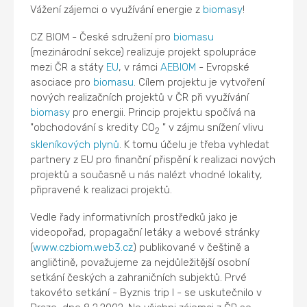
Vážení zájemci o využívání energie z
biomasy
!
CZ BIOM - České sdružení pro
biomasu
(mezinárodní sekce) realizuje projekt spolupráce
mezi ČR a státy
EU
, v rámci
AEBIOM
- Evropské
asociace pro
biomasu
. Cílem projektu je vytvoření
nových realizačních projektů v ČR při využívání
biomasy
pro energii. Princip projektu spočívá na
"obchodování s kredity CO
" v zájmu snížení vlivu
2
skleníkových plynů
. K tomu účelu je třeba vyhledat
partnery z EU pro finanční přispění k realizaci nových
projektů a současně u nás nalézt vhodné lokality,
připravené k realizaci projektů.
Vedle řady informativních prostředků jako je
videopořad, propagační letáky a webové stránky
(
www.czbiom.web3.cz
) publikované v češtině a
angličtině, považujeme za nejdůležitější osobní
setkání českých a zahraničních subjektů. Prvé
takovéto setkání - Byznis trip I - se uskutečnilo v