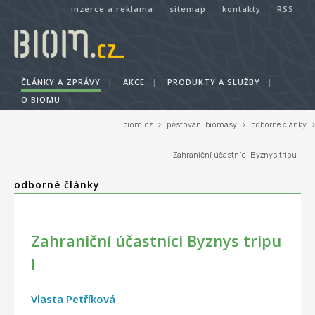
inzerce a reklama
sitemap
kontakty
RSS
ČLÁNKY A ZPRÁVY
|
AKCE
|
PRODUKTY A SLUŽBY
|
O BIOMU
|
biom.cz
›
pěstování biomasy
›
odborné články
›
Zahraniční účastníci Byznys tripu I
odborné články
Zahraniční účastníci Byznys tripu
I
Vlasta Petříková