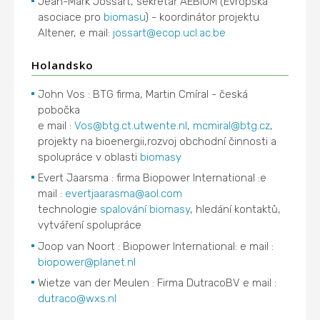
Jean-Mark Jossart, sekretář AEBIOM (Evropská
asociace pro
biomasu
) - koordinátor projektu
Altener, e mail:
jossart@ecop.ucl.ac.be
Holandsko
John Vos : BTG firma, Martin Cmíral - česká
pobočka
e mail :
Vos@btg.ct.utwente.nl
,
mcmiral@btg.cz
,
projekty na bioenergii,rozvoj obchodní činnosti a
spolupráce v oblasti
biomasy
Evert Jaarsma : firma Biopower International :e
mail :
evertjaarasma@aol.com
technologie
spalování
biomasy
, hledání kontaktů,
vytváření spolupráce
Joop van Noort : Biopower International: e mail :
biopower@planet.nl
Wietze van der Meulen : Firma DutracoBV e mail :
dutraco@wxs.nl