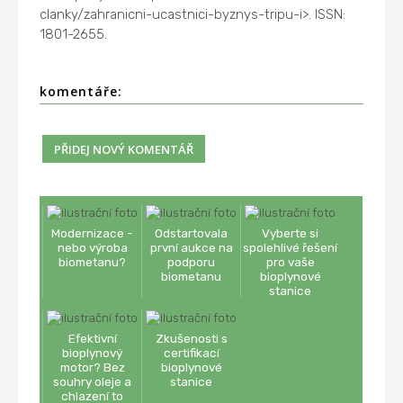
clanky/zahranicni-ucastnici-byznys-tripu-i>. ISSN:
1801-2655.
komentáře:
Modernizace -
Odstartovala
Vyberte si
nebo výroba
první aukce na
spolehlivé řešení
biometanu?
podporu
pro vaše
biometanu
bioplynové
stanice
Efektivní
Zkušenosti s
bioplynový
certifikací
motor? Bez
bioplynové
souhry oleje a
stanice
chlazení to