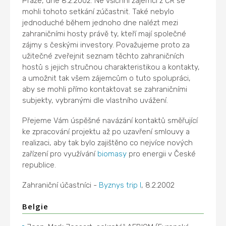
Praze, dne 8.2.2002. Ne všichni zájemci z ČR se
mohli tohoto setkání zúčastnit. Také nebylo
jednoduché během jednoho dne nalézt mezi
zahraničními hosty právě ty, kteří mají společné
zájmy s českými investory. Považujeme proto za
užitečné zveřejnit seznam těchto zahraničních
hostů s jejich stručnou charakteristikou a kontakty,
a umožnit tak všem zájemcům o tuto spolupráci,
aby se mohli přímo kontaktovat se zahraničními
subjekty, vybranými dle vlastního uvážení.
Přejeme Vám úspěšné navázání kontaktů směřující
ke zpracování projektu až po uzavření smlouvy a
realizaci, aby tak bylo zajištěno co nejvíce nových
zařízení pro využívání
biomasy
pro energii v České
republice.
Zahraniční účastníci -
Byznys trip I
, 8.2.2002
Belgie