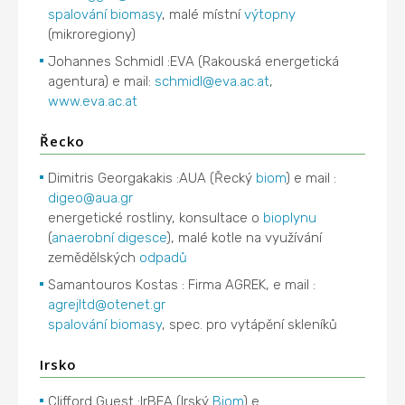
spalování
biomasy
, malé místní
výtopny
(mikroregiony)
Johannes Schmidl :EVA (Rakouská energetická
agentura) e mail:
schmidl@eva.ac.at
,
www.eva.ac.at
Řecko
Dimitris Georgakakis :AUA (Řecký
biom
) e mail :
digeo@aua.gr
energetické rostliny, konsultace o
bioplynu
(
anaerobní digesce
), malé kotle na využívání
zemědělských
odpadů
Samantouros Kostas : Firma AGREK, e mail :
agrejltd@otenet.gr
spalování
biomasy
, spec. pro vytápění skleníků
Irsko
Clifford Guest :IrBEA (Irský
Biom
) e