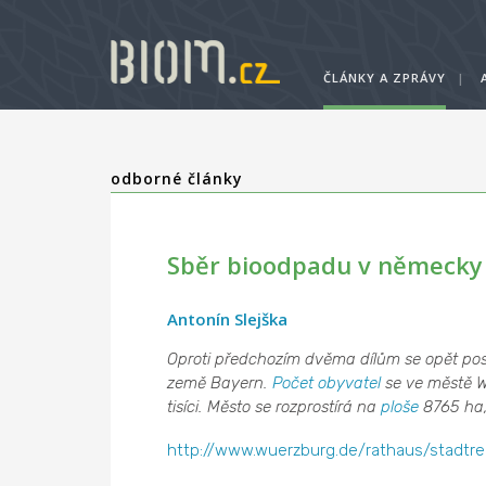
ČLÁNKY A ZPRÁVY
|
odborné články
Sběr bioodpadu v německy 
Antonín Slejška
Oproti předchozím dvěma dílům se opět po
země Bayern.
Počet obyvatel
se ve městě W
tisíci. Město se rozprostírá na
ploše
8765 ha,
http://www.wuerzburg.de/rathaus/stadtrein