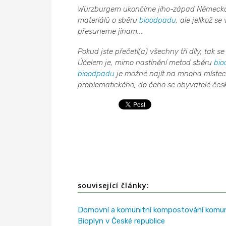
Würzburgem ukončíme jiho-západ Německa, 
materiálů o sběru
bioodpadu
, ale jelikož s
přesuneme jinam...
Pokud jste přečetl(a) všechny tři díly, tak
Účelem je, mimo nastínění metod sběru
bio
bioodpadu
je možné najít na mnoha místec
problematického, do čeho se obyvatelé čes
související články:
Domovní a komunitní kompostování komun
Bioplyn v České republice