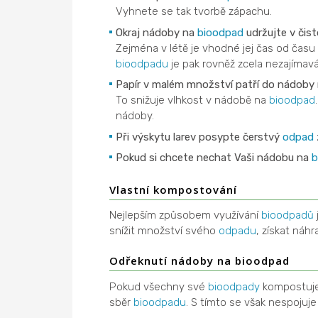
Vyhnete se tak tvorbě zápachu.
Okraj nádoby na
bioodpad
udržujte v čist
Zejména v létě je vhodné jej čas od času
bioodpadu
je pak rovněž zcela nezajímav
Papír v malém množství patří do nádoby
To snižuje vlhkost v nádobě na
bioodpad
nádoby.
Při výskytu larev posypte čerstvý
odpad
Pokud si chcete nechat Vaši nádobu na
b
Vlastní kompostování
Nejlepším způsobem využívání
bioodpadů
snížit množství svého
odpadu
, získat náh
Odřeknutí nádoby na bioodpad
Pokud všechny své
bioodpady
kompostuje
sběr
bioodpadu
. S tímto se však nespojuje