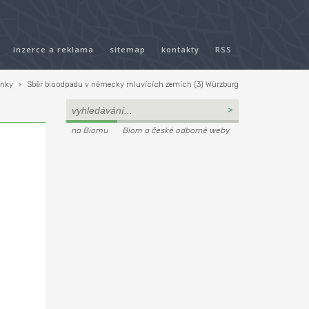
inzerce a reklama
sitemap
kontakty
RSS
ánky
›
Sběr bioodpadu v německy mluvících zemích (3) Würzburg
na Biomu
Biom a české odborné weby