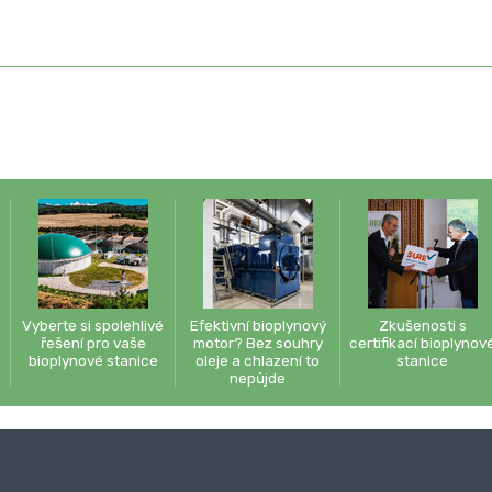
Vyberte si spolehlivé
Efektivní bioplynový
Zkušenosti s
řešení pro vaše
motor? Bez souhry
certifikací bioplynov
bioplynové stanice
oleje a chlazení to
stanice
nepůjde