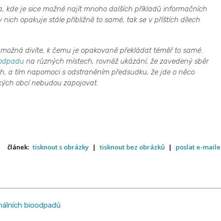
kde je sice možné najít mnoho dalších příkladů informačních
e v nich opakuje stále přibližně to samé, tak se v příštích dílech
 se možná divíte, k čemu je opakovaně překládat téměř to samé.
odpadu
na různých místech, rovněž ukázání, že zavedený sběr
h, a tím napomoci s odstraněním předsudku, že jde o něco
kých obcí nebudou zapojovat.
článek:
tisknout s obrázky
|
tisknout bez obrázků
|
poslat e-mail
álních bioodpadů