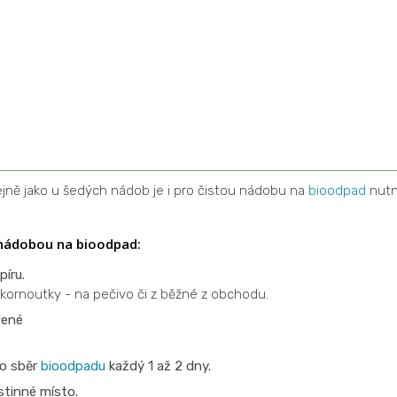
jně jako u šedých nádob je i pro čistou nádobu na
bioodpad
nut
 nádobou na bioodpad:
píru.
 kornoutky - na pečivo či z běžné z obchodu.
řené
o sběr
bioodpadu
každý 1 až 2 dny.
stinné místo.