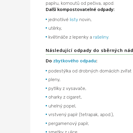
papíru, kornoutů od pečiva, apod.
Další kompostovatelné odpady:
jednotlivé
listy
novin,
utěrky,
květináče z lepenky a
rašeliny
.
Následující odpady do sběrných ná
Do
zbytkového odpadu
:
podestýlka od drobných domácích zvířat (
pleny,
pytlíky z vysavače,
oharky z cigaret,
uhelný popel,
vrstvený papír (tetrapak, apod.),
pergamenový papír,
smetky z ulice.