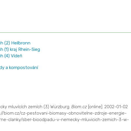
h (2) Heilbronn
 (1) kraj Rhein-Sieg
h (4) Vídeň
dy a kompostování
cky mluvících zemích (3) Würzburg.
Biom.cz
[online]. 2002-01-02
s://biom.cz/cz-pestovani-biomasy-obnovitelne-zdroje-energie-
rne-clanky/sber-bioodpadu-v-nemecky-mluvicich-zemich-3-w-