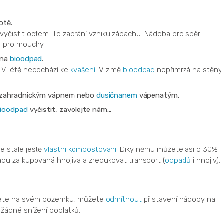
otě.
 vyčistit octem. To zabrání vzniku zápachu. Nádoba pro sběr
á pro mouchy.
 na
bioodpad
.
. V létě nedochází ke
kvašení
. V zimě
bioodpad
nepřimrzá na stěn
zahradnickým vápnem nebo
dusičnanem
vápenatým.
ioodpad
vyčistit, zavolejte nám...
je stále ještě
vlastní kompostování
. Díky němu můžete asi o 30%
radu za kupovaná hnojiva a zredukovat transport (
odpadů
i hnojiv).
te na svém pozemku, můžete
odmítnout
přistavení nádoby na
 žádné snížení poplatků.