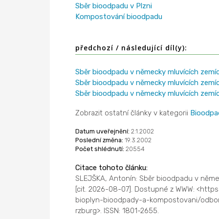
Sběr bioodpadu v Plzni
Kompostování bioodpadu
předchozí / následující díl(y):
Sběr bioodpadu v německy mluvících zemíc
Sběr bioodpadu v německy mluvících zemích
Sběr bioodpadu v německy mluvících zemíc
Zobrazit ostatní články v kategorii
Bioodpa
Datum uveřejnění:
2.1.2002
Poslední změna:
19.3.2002
Počet shlédnutí:
20554
Citace tohoto článku:
SLEJŠKA, Antonín: Sběr bioodpadu v něme
[cit. 2026-08-07]. Dostupné z WWW: <http
bioplyn-bioodpady-a-kompostovani/odbo
rzburg>. ISSN: 1801-2655.