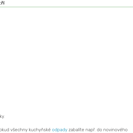
ří
ky.
pokud všechny kuchyňské
odpady
zabalíte např. do novinového