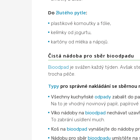
Do
žlutého pytle
:
plastikové kornoutky a fólie,
kelímky od jogurtu,
kartóny od mléka a nápojů.
Čistá nádoba pro sběr bioodpadu
Bioodpad
je svážen každý týden. Avšak ste
trocha péče.
Typy
pro správné nakládání se sběrnou
Všechny kuchyňské
odpady
zabalit do pa
Na to je vhodný novinový papír, papírové
Víko nádoby na
bioodpad
nechávat uzav
To zabrání usídlení much.
Koš na
bioodpad
vynášejte do nádoby pr
Nádobu pro sběr
bioodpadu
umístěte na 