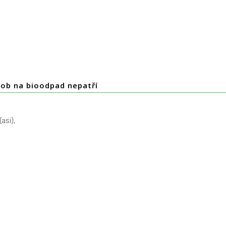
dob na bioodpad nepatří
asi),