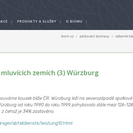
AKCE
|
PRODUKTY A SLUŽBY
|
O BIOMU
|
biom.cz
›
pěstování biomasy
›
odborné čl
mluvících zemích (3) Würzburg
souváme kousek blíže ČR. Würzburg leží na severozápadě spolkové
ürzburg od roku 1990 do roku 1999 pohybovalo stále mezi 126-128
 z čehož je 34% zastavěno.
iger/abfalldienste/leistung10.html