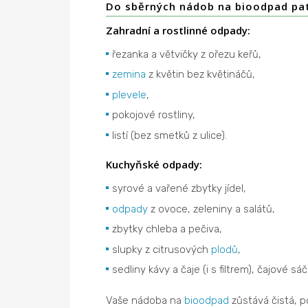
Do sběrných nádob na bioodpad pat
Zahradní a rostlinné odpady:
řezanka a větvičky z ořezu keřů,
zemina
z květin bez květináčů,
plevele
,
pokojové rostliny,
listí (bez smetků z ulice).
Kuchyňské odpady:
syrové a vařené zbytky jídel,
odpady
z ovoce, zeleniny a salátů,
zbytky chleba a pečiva,
slupky z citrusových
plodů
,
sedliny kávy a čaje (i s filtrem), čajové sáč
Vaše nádoba na
bioodpad
zůstává čistá, 