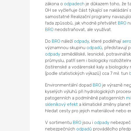
zákona o
odpadech
je důkazem toho, že tat
OH se vyčleňuje část týkající se nakládání 
samostatné Realizační programy navazujíc
řada způsobů, jak vhodně přetvářet
BRO
na
BRO
neodstraňovat, ale využívat.
Do
BRO
náleží
odpady
, které podléhají
aer
významnou skupinu
odpadů
, představují 
odpady
zemědělské, lesnické, potravinářsk
průmyslu, patří sem i biologicky rozložite
čistírenské a vodárenské kaly a biologicky 
(podle statistických výkazů) cca 7 mil. tun
Environmentální dopad
BRO
je výrazně neg
kyselých výluhů při hydrologických proces
patogenních a podmíněně patogenních
mi
skleníkový efekt
a klimatické změny planet
hledat cesty pro jejich materiálové nebo en
V sortimentu
BRO
jsou i
odpady
nebezpeč
nebezpečných
odpadů
prováděcího předpi