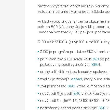
možné vytyčit pro jednotlivé roky varianty
vstupními parametry a na jejich základě b
Příklad výpočtu k variantám si ukážeme n
celkem 800 (všechny údaje v kt, procenta j
uvedena bez značky “%“, pak jsou počítána 
3100 = t%*3100 + (s+6)*100 + m*100 + zby
3100 je prognóza produkce SKO v tomto 
první člen t%*3100 uvádí, kolik
BRO
se pod
požadovaný podíl vytříděných
BRO
).
druhý a třetí člen jsou kapacity spaloven
zbytek je zbývající
odpad
, který bude sk
764 je množství
BRO
, které je možno slá
novýpodíl% je podíl
BRO
v SKO, který je n
novýpodíl%= (56%-t%)*3100/(3100-t%*3
nezkrácený čitatel počítá zbývající
BRO
v 