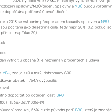
2020 by podíl BRKO v SKO musel být výrazně nižší. Nyní je
 rozložení spalovny/MBÚ/třídění. Spalovny a
MBÚ
budou volitelný
ude dopočítána potřebná úroveň třídění.
a roku 2013 se vstupním předpokladem kapacity spaloven a
MBÚ
sou počítána jako desetinná čísla, tedy např. 20%=0.2, pokud jso
přímo – například 20).
tek
roce
aří vytřídit u občana (t je neznámá v procentech a udává
 a
MBÚ
, zde je s=0 a m=2, dohromady 800
ládkován zbytek = 764/novýpodíl%
dkovat
utno dopočítat po dotřídění části
BRO
100)= (56%-t%)/(100%-t%)
původní produkci, 56% je zde původní podíl
BRO
, který je zmenš