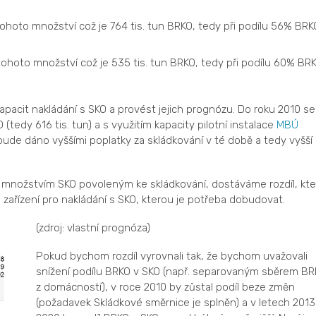
hoto množství což je 764 tis. tun BRKO, tedy při podílu 56% BRK
hoto množství což je 535 tis. tun BRKO, tedy při podílu 60% BR
pacit nakládání s SKO a provést jejich prognózu. Do roku 2010 se
(tedy 616 tis. tun) a s využitím kapacity pilotní instalace
MBÚ
it bude dáno vyššími poplatky za skládkování v té době a tedy vyšší
množstvím SKO povoleným ke skládkování, dostáváme rozdíl, kte
 zařízení pro nakládání s SKO, kterou je potřeba dobudovat.
(zdroj: vlastní prognóza)
Pokud bychom rozdíl vyrovnali tak, že bychom uvažovali
snížení podílu BRKO v SKO (např. separovaným sběrem BR
z domácností), v roce 2010 by zůstal podíl beze změn
(požadavek Skládkové směrnice je splněn) a v letech 2013