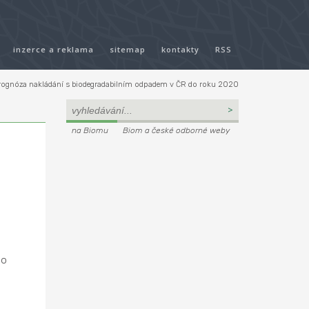
inzerce a reklama
sitemap
kontakty
RSS
rognóza nakládání s biodegradabilním odpadem v ČR do roku 2020
na Biomu
Biom a české odborné weby
lo