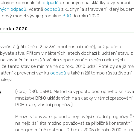
žitelných komunálních
odpadů
ukládaných na skládky a vytvoření
elných odpadů
, včetně
odpadů
z kuchyní a stravoven“ který bude
e o nový model vývoje produkce
BRO
do roku 2020.
o roku 2020
zrůstá (přibližně o 2 až 3% hmotnostní ročně), což je dáno
obyvatelstva. Přitom v některých letech dochází k udržení stavu z
éna zaváděním a rozšiřováním separovaného sběru některých
 že tento stav se minimálně do roku 2010 udrží. Poté by se již mě
atření k prevenci vzniku
odpadů
a také nižší tempo růstu životní
lejší.
(zdroj: ČSÚ, CeHO, Metodika výpočtu postupného snižová
množství BRKO ukládaných na skládky v rámci zpracování
POH kraje, vlastní prognóza)
Množství obyvatel je podle nejnovější střední prognózy Č
na nejbližší léta možno považovat za přibližně konstantní
nebo jen mírně rostoucí. Od roku 2005 do roku 2010 je te