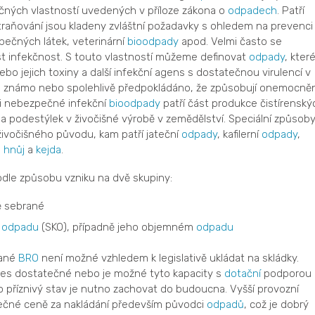
čných vlastností uvedených v příloze zákona o
odpadech
. Patří
dstraňování jsou kladeny zvláštní požadavky s ohledem na prevenci
pečných látek, veterinární
bioodpady
apod. Velmi často se
t infekčnost. S touto vlastností můžeme definovat
odpady
, kter
nebo jejich toxiny a další infekční agens s dostatečnou virulencí v
e známo nebo spolehlivě předpokládáno, že způsobují onemocněn
zi nebezpečné infekční
bioodpady
patří část produkce čistírenský
ií a podestýlek v živočišné výrobě v zemědělství. Speciální způsob
y živočišného původu, kam patří jateční
odpady
, kafilerní
odpady
,
i
hnůj
a
kejda
.
dle způsobu vzniku na dvě skupiny:
ě sebrané
m
odpadu
(SKO), případně jeho objemném
odpadu
rané
BRO
není možné vzhledem k legislativě ukládat na skládky.
dnes dostatečné nebo je možné tyto kapacity s
dotační
podporou
o příznivý stav je nutno zachovat do budoucna. Vyšší provozní
nečné ceně za nakládání především původci
odpadů
, což je dobrý