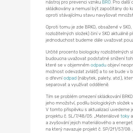
nástroj pro prevenci vzniku
BRO
. Pro další
skládkovány a nemusí být započítány do ka
oproti stávajícímu stavu navyšovat množství
Oproti tomu je zde BRKO, obsažené v SKO
rozložitelných složek) činí v SKO aktuálně p
jednoduchost budeme dále uvažovat pouze
Určité procento biologicky rozložitelných
budoucna uvažovat podstatné snížení tohot
které se v objemném
odpadu
objeví neopr
možnost odevzdat zvlášť) a to se bude v 
o dřevní
odpad
(nábytek, palety, atd.), k
separovat a využívat odděleně.
Tím se problém omezení skládkování BRKO 
jeho množství, podílu biologických složek 
V tomto příspěvku s aktualizací uvedeme 
projektu č. SL/7/48/05: „Materiálové
toky
a
a zvyšování jejich materiálového a energeti
na který navazuje projekt č. SP/2f1/57/08