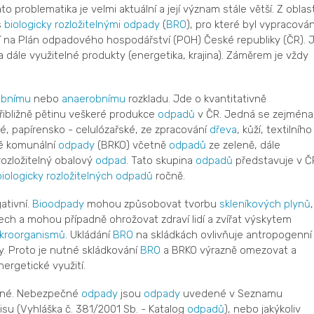
o problematika je velmi aktuální a její význam stále větší. Z oblast
s
biologicky rozložitelnými odpady
(
BRO
), pro které byl vypracová
í na Plán odpadového hospodářství (POH) České republiky (ČR). 
 dále využitelné produkty (energetika, krajina). Záměrem je vždy
obnímu
nebo
anaerobnímu
rozkladu. Jde o kvantitativně
přibližně pětinu veškeré produkce
odpadů
v ČR. Jedná se zejména
é, papírensko - celulózařské, ze zpracování
dřeva
, kůží, textilního
lné komunální
odpady
(BRKO) včetně
odpadů
ze zeleně, dále
rozložitelný obalový
odpad
. Tato skupina
odpadů
představuje v Č
biologicky rozložitelných odpadů
ročně.
ativní.
Bioodpady
mohou způsobovat tvorbu
skleníkových plynů
,
ech a mohou případně ohrožovat zdraví lidí a zvířat výskytem
kroorganismů
. Ukládání
BRO
na skládkách ovlivňuje antropogenní
y. Proto je nutné skládkování
BRO
a BRKO výrazně omezovat a
ergetické využití.
né. Nebezpečné
odpady
jsou
odpady
uvedené v Seznamu
su (Vyhláška č. 381/2001 Sb. - Katalog
odpadů
), nebo jakýkoliv