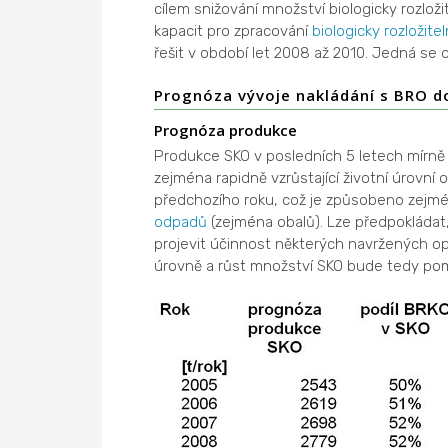
cílem snižování množství biologicky rozlo
kapacit pro zpracování
biologicky rozložit
řešit v období let 2008 až 2010. Jedná s
Prognóza vývoje nakládání s BRO d
Prognóza produkce
Produkce SKO v posledních 5 letech mírně v
zejména rapidně vzrůstající životní úrovní 
předchozího roku, což je způsobeno zejm
odpadů
(zejména obalů). Lze předpokládat,
projevit účinnost některých navržených op
úrovně a růst množství SKO bude tedy poma