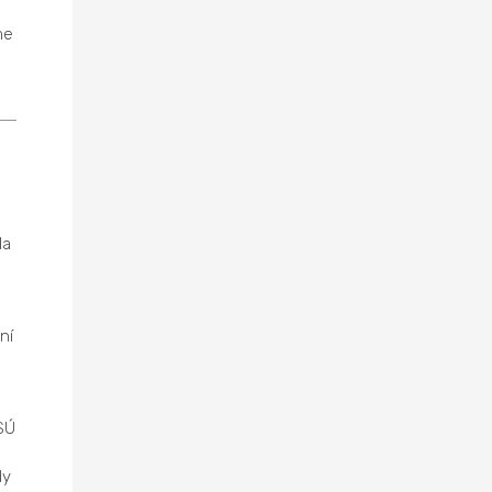
me
la
ní
SÚ
dy