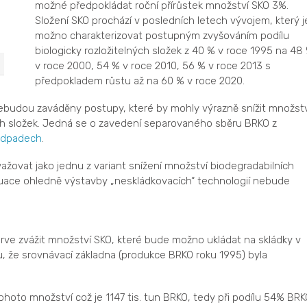
možné předpokládat roční přírůstek množství SKO 3%.
Složení SKO prochází v posledních letech vývojem, který j
možno charakterizovat postupným zvyšováním podílu
biologicky rozložitelných složek z 40 % v roce 1995 na 48
v roce 2000, 54 % v roce 2010, 56 % v roce 2013 s
předpokladem růstu až na 60 % v roce 2020.
ebudou zaváděny postupy, které by mohly výrazně snížit množstv
ých složek. Jedná se o zavedení separovaného sběru BRKO z
dpadech
.
žovat jako jednu z variant snížení množství biodegradabilních
ituace ohledně výstavby „neskládkovacích“ technologií nebude
prve zvážit množství SKO, které bude možno ukládat na skládky v
, že srovnávací základna (produkce BRKO roku 1995) byla
oto množství což je 1147 tis. tun BRKO, tedy při podílu 54% BRK