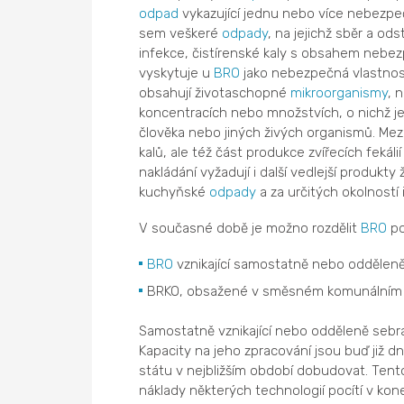
odpad
vykazující jednu nebo více nebezpe
sem veškeré
odpady
, na jejichž sběr a o
infekce, čistírenské kaly s obsahem nebez
vyskytuje u
BRO
jako nebezpečná vlastnos
obsahují životaschopné
mikroorganismy
, 
koncentracích nebo množstvích, o nichž j
člověka nebo jiných živých organismů. Me
kalů, ale též část produkce zvířecích fekál
nakládání vyžadují i další vedlejší produkt
kuchyňské
odpady
a za určitých okolností 
V současné době je možno rozdělit
BRO
po
BRO
vznikající samostatně nebo oddělen
BRKO, obsažené v směsném komunální
Samostatně vznikající nebo odděleně seb
Kapacity na jeho zpracování jsou buď již 
státu v nejbližším období dobudovat. Tent
náklady některých technologií pocítí v ko