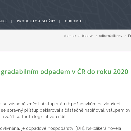
AKCE
|
PRODUKTY A SLUŽBY
|
O BIOMU
|
biom.cz
›
bioplyn
›
odborné články
›
P
egradabilním odpadem v ČR do roku 2020
 se zásadně změnil přístup státu k požadavkům na zlepšení
m se správný přístup deklaroval a částečně naplňoval, vstupem by
 začít se touto legislativou řídit.
 ovlivněna, je odpadové hospodářství (OH). Několikerá novela