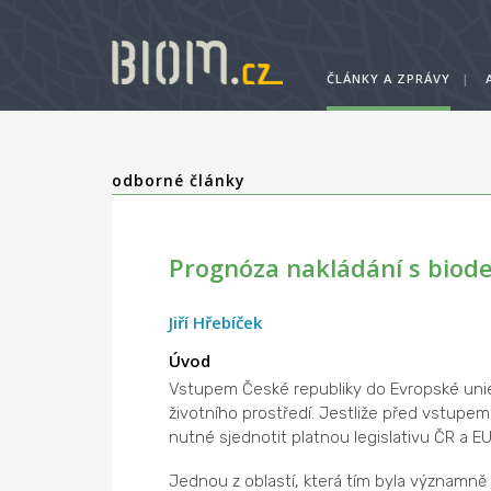
ČLÁNKY A ZPRÁVY
|
odborné články
Prognóza nakládání s biod
Jiří Hřebíček
Úvod
Vstupem České republiky do Evropské unie
životního prostředí. Jestliže před vstupe
nutné sjednotit platnou legislativu ČR a EU a
Jednou z oblastí, která tím byla významně