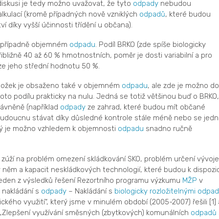
 diskusi je tedy možno uvažovat, že tyto
odpady
nebudou
lkulací (kromě případných nově vzniklých
odpadů
, které budou
 díky vyšší účinnosti třídění u občana).
, případně objemném
odpadu
. Podíl BRKO (zde spíše biologicky
řibližně 40 až 60 % hmotnostních, poměr je dosti variabilní a pro
 jeho střední hodnotu 50 %.
 složek je obsaženo také v objemném
odpadu
, ale zde je možno do
o podílu prakticky na nulu. Jedná se totiž většinou buď o BRKO,
ávněně (například
odpady
ze zahrad, které budou mít občané
budoucnu stávat díky důsledné kontrole stále méně nebo se jedn
terý je možno vzhledem k objemnosti
odpadu
snadno ručně
zúží na problém omezení skládkování SKO, problém určení vývoje
v něm a kapacit neskládkových technologií, které budou k dispozic
jeden z výsledků řešení Rezortního programu výzkumu
MŽP
v
 nakládání s
odpady
– Nakládání s
biologicky rozložitelnými odpa
ckého využití“, který jsme v minulém období (2005-2007) řešili [1] 
: „Zlepšení využívání směsných (zbytkových) komunálních
odpadů