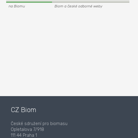
na Biomu
Biom a české odborné weby
CZ Biom
České sdružení pro biomasu
Opletalova 7/918
111 44 Praha 1