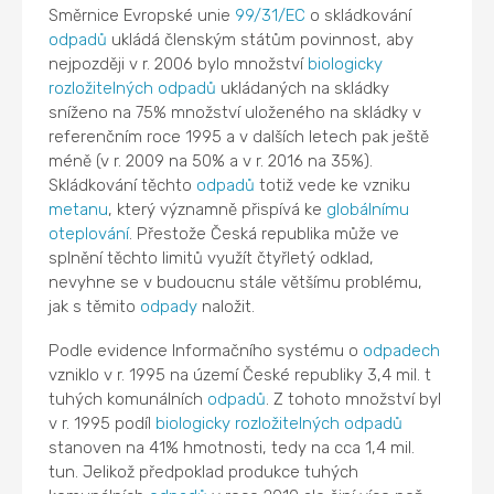
Směrnice Evropské unie
99/31/EC
o skládkování
odpadů
ukládá členským státům povinnost, aby
nejpozději v r. 2006 bylo množství
biologicky
rozložitelných odpadů
ukládaných na skládky
sníženo na 75% množství uloženého na skládky v
referenčním roce 1995 a v dalších letech pak ještě
méně (v r. 2009 na 50% a v r. 2016 na 35%).
Skládkování těchto
odpadů
totiž vede ke vzniku
metanu
, který významně přispívá ke
globálnímu
oteplování
. Přestože Česká republika může ve
splnění těchto limitů využít čtyřletý odklad,
nevyhne se v budoucnu stále většímu problému,
jak s těmito
odpady
naložit.
Podle evidence Informačního systému o
odpadech
vzniklo v r. 1995 na území České republiky 3,4 mil. t
tuhých komunálních
odpadů
. Z tohoto množství byl
v r. 1995 podíl
biologicky rozložitelných odpadů
stanoven na 41% hmotnosti, tedy na cca 1,4 mil.
tun. Jelikož předpoklad produkce tuhých