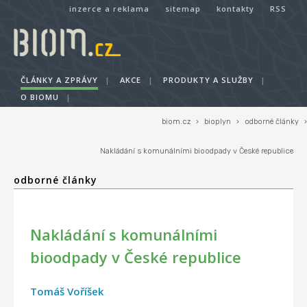
inzerce a reklama
sitemap
kontakty
RSS
ČLÁNKY A ZPRÁVY
|
AKCE
|
PRODUKTY A SLUŽBY
|
O BIOMU
|
biom.cz
›
bioplyn
›
odborné články
›
Nakládání s komunálními bioodpady v České republice
odborné články
Nakládání s komunálními
bioodpady v České republice
Tomáš Voříšek