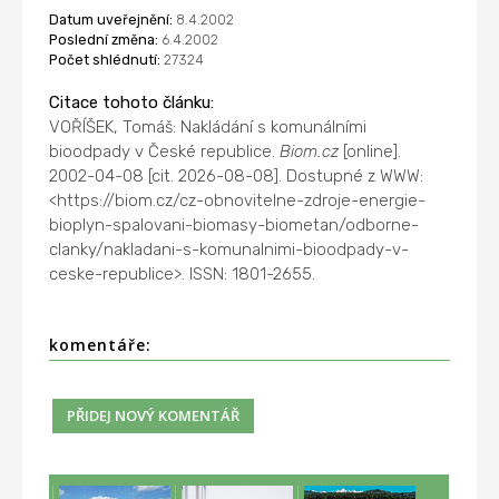
Datum uveřejnění:
8.4.2002
Poslední změna:
6.4.2002
Počet shlédnutí:
27324
Citace tohoto článku:
VOŘÍŠEK, Tomáš: Nakládání s komunálními
bioodpady v České republice.
Biom.cz
[online].
2002-04-08 [cit. 2026-08-08]. Dostupné z WWW:
<https://biom.cz/cz-obnovitelne-zdroje-energie-
bioplyn-spalovani-biomasy-biometan/odborne-
clanky/nakladani-s-komunalnimi-bioodpady-v-
ceske-republice>. ISSN: 1801-2655.
komentáře: