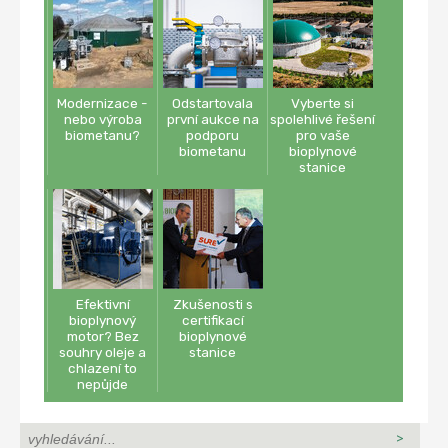
Modernizace -
Odstartovala
Vyberte si
nebo výroba
první aukce na
spolehlivé řešení
biometanu?
podporu
pro vaše
biometanu
bioplynové
stanice
Efektivní
Zkušenosti s
bioplynový
certifikací
motor? Bez
bioplynové
souhry oleje a
stanice
chlazení to
nepůjde