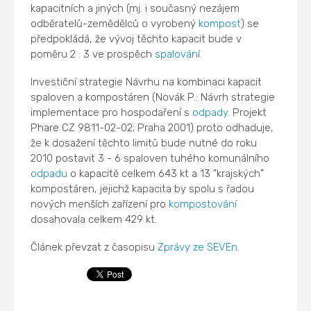
kapacitních a jiných (mj. i současný nezájem
odběratelů-zemědělců o vyrobený
kompost
) se
předpokládá, že vývoj těchto kapacit bude v
poměru 2 : 3 ve prospěch
spalování
.
Investiční strategie Návrhu na kombinaci kapacit
spaloven a kompostáren (Novák P.: Návrh strategie
implementace pro hospodaření s
odpady
. Projekt
Phare CZ 9811-02-02; Praha 2001) proto odhaduje,
že k dosažení těchto limitů bude nutné do roku
2010 postavit 3 - 6 spaloven tuhého komunálního
odpadu
o kapacitě celkem 643 kt a 13 "krajských"
kompostáren, jejichž kapacita by spolu s řadou
nových menších zařízení pro
kompostování
dosahovala celkem 429 kt.
Článek převzat z časopisu
Zprávy ze SEVEn
.