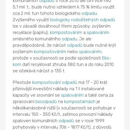
komunálních
odpadů
v roce 2010 ale činí více než
5,1 mil. t., bude nutno vzhledem k 75 % limitu využít
cca 2 mil. tun tohoto biologického
odpadu
.
Zvýšeného využití
biologicky rozložitelných odpadů
lze v zásadě dosáhnout třemi způsoby: zvýšením
recyklace (papíru),
kompostováním
a
spalováním
směsného komunálního
odpadu
. Je ale
pravděpodobné, že nárůst
odpadů
bude nutné krýt
zvýšeným
kompostováním
nebo
spalováním
,
protože v současnosti se podle společnosti
Eko-
kom
daří recyklovat zhruba 380 tun a do roku 2010
se očekává nárůst o 135 t.
Přestože
kompostování
odpadů
má 17 - 20 krát
příznivější investiční náklady na 1 t instalované
kapacity ve srovnání se
spalováním
a také cena za
zpracování
bioodpadů
na
kompostárnách
je
několikanásobně nižší (v současnosti se pohybuje v
intervalu 150 - 350 Kč/t, zatímco provozní náklady
spaloven komunálních
odpadů
se v roce 1999
pohybovaly v intervalu 706 - 1877 Kč/t), z důvodů