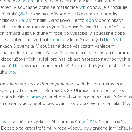
rý topolový
porost
, který byl díky kalamitě v létě roku 2005 již
ušetřen. V současné době se matečnice
vrb
obnovuje a rozšiřuje
šíkářské (
Salix
viminalis
) původem ze Slovenské republiky
bčíkova -
Salix
viminalis “Gabčíkovo“. Tento
klon
v podmínkách
ahuje velmi zajímavých výnosů v sušině, cca. 10 tun ročně. I v
h přírůstků již ve druhém roce po výsadbě. V současné době
itele potvrzeno, že tento
klon
je v listině uznaných
klonů
vrb
ínkách Slovenska. V současné době však zatím vzhledem
 na prodej k dispozici. Zároveň se vyhodnocuje i ostatní sortime
m doporučovaných, avšak pro naši oblast naprosto nevhodných a
stované
klony
vykazují mnohem lepší životnost a výkonnost než ty
ruhů
vrb
.
mex tianshanicus x Rumex patientia
), v 90 letech známý pod
váděný pod označením Rumex OK 2 - Uteuša. Tato plodina nás
 to především
biomasy
v suchém stavu a dobou sklizně. Ovšem řa
i co se týče způsobu pěstování nás v praxi velmi zklamala. Šťoví
siva
získaného z výzkumného pracoviště
VÚRV
v Chomutově a
opadlo to katastrofálně, v roce výsevu byly značné jarní přísuš