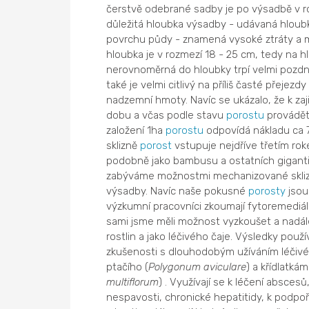
čerstvě odebrané sadby je po výsadbě v r
důležitá hloubka výsadby - udávaná hloubk
povrchu půdy - znamená vysoké ztráty a 
hloubka je v rozmezí 18 - 25 cm, tedy na 
nerovnoměrná do hloubky trpí velmi pozdn
také je velmi citlivý na příliš časté přeje
nadzemní hmoty. Navíc se ukázalo, že k zaji
dobu a včas podle stavu
porostu
provádět 
založení 1ha
porostu
odpovídá nákladu ca 
sklizně
porost
vstupuje nejdříve třetím roke
podobně jako bambusu a ostatních giganti
zabýváme možnostmi mechanizované skliz
výsadby. Navíc naše pokusné
porosty
jsou
výzkumní pracovníci zkoumají fytoremediáln
sami jsme měli možnost vyzkoušet a nadále
rostlin a jako léčivého čaje. Výsledky použ
zkušenosti s dlouhodobým užíváním léčivéh
ptačího (
Polygonum aviculare
) a křídlatk
multiflorum
) . Využívají se k léčení absces
nespavosti, chronické hepatitidy, k podpoře