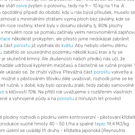
ke stáří
osiva
zvýšen o polovinu, tedy na 9 – 10 kg na 1 ha. A
in opožděný připadl do období, kdy u nás bývá přísušek, muselo s
imoval s minimálními ztrátami vyjma ploch bez závlahy, kde se
ím roce rostliny, které byly v dosahu závlahy tj. 80% plochy
ahy v minulém roce se pomalu začínaly velmi nerovnoměrně zaplňov
etace
několikrát prokypřen, ale přesto jsme nedokázali zabránit
 a část
porostu
již vybíhala do
květu
. Aby nebylo všemu zlému
u
zaběhlo ze sousedního pozemku několik kusů krav a ty se
ný je skutečně krmný. Ale zkušenosti našich předků nás učí, že
nadále udržoval kypřením mezičasů a částečně se ručně proplel. 
, ale ukázalo se, že chybí výživa. Převážná část
porostu
vykvetla a
je možné s pěstováním šťovíku dále uvažovat, rozhodli jsme se ke
ízet ručně, v době, kdy bylo opravdu zralé, tedy začalo samovolně
vo
s klíčivostí 70%. Na příští rok uvažujeme s rozšířením vlastních
vené a vyhnojené půdy a na
porostu
z minulých let provést
plodiny rozhodli o plodinu velmi kontroverzní - pěstování křídlatk
a produkce suché hmoty 40 - 50 t/ha a spalné
teplo
19,4 MJ/kg
m území se uvádějí tři druhy - křídlatka japonská (
Reynoutria