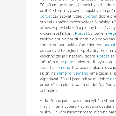
30-40 cm od sebe, výsevek byl vzhledem 
protože termín výsevu z objektivních příč
porost
zavlažovat. Vzešlý
porost
dobře přez
projevila značná mezerovitost. V následujíc
slibovaly první sklizeň a plochy bez závl
klíčícími rostlinkami.
Porost
byl během
veg
zaplevelení. Na použití herbicidů nebyl čas
konec, do perspektivního, slibného
porost
postaraly o to nejlepší - potvrdily, že krm
všechno zlé je k něčemu dobré.
Porost
se 
loňském roce
porost
více zesílil, vyrovnal
nasadila
semeno
. Protože se ukázalo, že 
sklizni na
semeno
.
Semeno
jsme začali skl
vypadávat. Získali jsme tak velmi dobré
osi
produkčních ploch, setím do dobře připra
přihnojení.
A do třetice jsme se v rámci výběru vhodné 
Hlavní kriteria výběru - avizovaná uváděn
sušiny. Celkem křídlatek rostoucích na naše