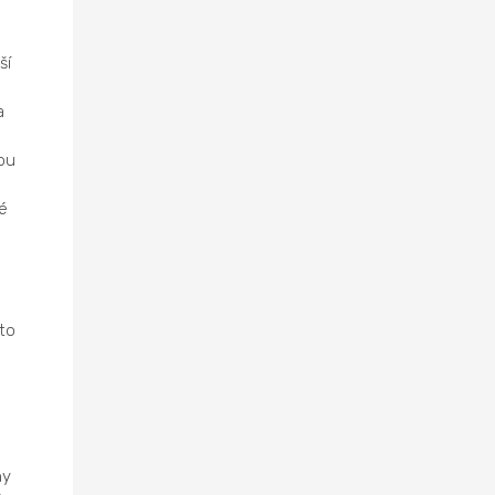
ší
a
ou
a
é
to
hy