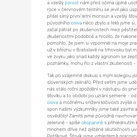
a vzešlý
porost
nám před očima úplně uschn
roce v červnovém termínu se jevil jako úspě
přišel silný první letní monsun a vzešlý šťo
původního
osiva
něco zbylo a řekli jsme si
začal pátrat po zkušenostech mezi pěstitel
zkušenostmi podobně a hrozilo, že nakone
pomohlo, že jsem si vzpomněl na moje prac
už v březnu v Bratislavě na trhovisku byl 
ve zvyku jako snad každý agronom se zeptat
poznámky, mohu říci z vlastní zkušenosti - 
Tak po vzájemné diskusi s mým kolegou js
slovenských zelinářů. Před setím jsme uděl
nás stálo roční zpoždění v nástupu do prvn
šťovíku a to období po uzrání semene - od
osiva
a možnému snížení klíčivosti zvýšili 
spon našimi výzkumníky jsme také zavrhli 
osvědčilo! Zamítli jsme původně navrhovan
zelenině - spíše
okopanině
s přihlédnutím
mnohem dříve než zjištěné skutečnosti u
Petříkové. Šťovík jsme vzhledem k pracovní