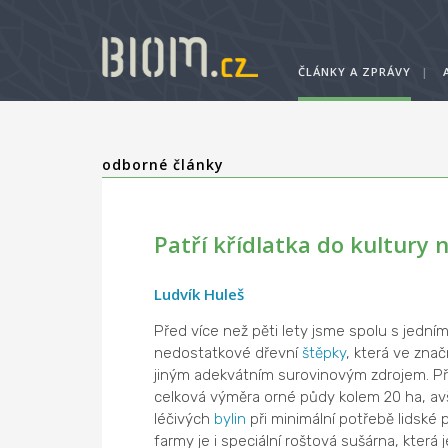
ČLÁNKY A ZPRÁVY
|
odborné články
Patří křídlatka do kultury 
Ludvík Huleš
Před více než pěti lety jsme spolu s jední
nedostatkové dřevní
štěpky
, která ve zna
jiným adekvátním surovinovým zdrojem. P
celková výměra orné půdy kolem 20 ha, a
léčivých
bylin
při minimální potřebě lidské
farmy je i speciální roštová sušárna, která 