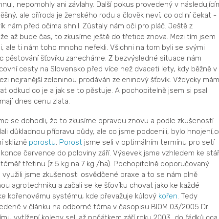
ul, nepomohly ani závlahy. Další pokus provedený v následující
šný, ale příroda je ženského rodu a člověk neví, co od ní čekat -
vík nám před očima shnil. Zůstaly nám oči pro pláč. Ještě z
, že až bude čas, to zkusíme ještě do třetice znova. Mezi tím jsem
i, ale ti nám toho mnoho neřekli. Všichni na tom byli se svými
c pěstování šťovíku zanecháme. Z bezvýsledné situace nám
ovní cesty na Slovensko před více než dvaceti lety, kdy běžně v
mezi nejranější zeleninou prodáván zeleninový šťovík. Vždycky má
 odkud co je a jak se to pěstuje. A pochopitelně jsem si psal
mají dnes cenu zlata.
me se dohodli, že to zkusíme opravdu znovu a podle zkušeností
ali důkladnou přípravu půdy, ale co jsme podcenili, bylo hnojení,c
í sklizně
porostu
.
Porost
jsme seli v optimálním termínu pro setí
 konce července do poloviny září. Výsevek jsme vzhledem ke stář
o téměř třetinu (z 5 kg na 7 kg /ha). Pochopitelně doporučovaný
a využili jsme zkušenosti osvědčené praxe a to se nám plně
ou agrotechniku a začali se ke šťovíku chovat jako ke každé
 ke kořenovému systému, kde převažuje kůlový
kořen
. Tedy
vedené v článku na odborné téma v časopisu BIOM 03/2005 Dr.
mu vytížení kolegy seli až počátkem září roku 2003, do řádků cca.