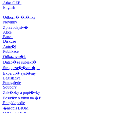
Atlas OZE
English
Odborn� �l�nky
Novinky
Zpravodajstv�
Akce
Burza
Diskuse
Auto�i
Publikace
Odkazovn�k
Datab�ze subjekt�
Stroje, za��zen�,...
Expertn� syst�my
Legislativa
Fotogalerie
Soubory
Zak�zky a popt�vky
Posudky o vlivu na �P
Encyklopedie
�asopis BIOM