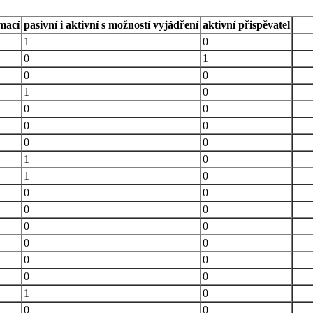
rmací
pasivní i aktivní s možností vyjádření
aktivní přispěvatel
1
0
0
1
0
0
1
0
0
0
0
0
0
0
1
0
1
0
0
0
0
0
0
0
0
0
0
0
0
0
1
0
0
0