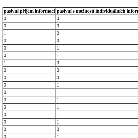
pasivní příjem informací
pasivní s možností individuálních info
0
0
0
0
1
0
0
0
0
1
0
1
1
0
0
0
0
0
0
1
0
1
0
1
0
1
0
1
0
1
0
0
0
1