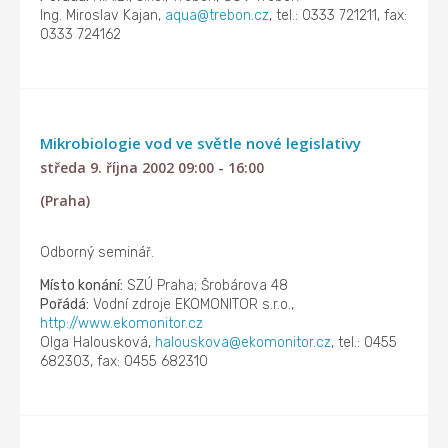
Ing. Miroslav Kajan,
aqua@trebon.cz
, tel.: 0333 721211, fax:
0333 724162
Mikrobiologie vod ve světle nové legislativy
středa 9. října 2002 09:00 - 16:00
(Praha)
Odborný seminář.
Místo konání:
SZÚ Praha; Šrobárova 48
Pořádá:
Vodní zdroje EKOMONITOR s.r.o.,
http://www.ekomonitor.cz
Olga Halousková,
halouskova@ekomonitor.cz
, tel.: 0455
682303, fax: 0455 682310