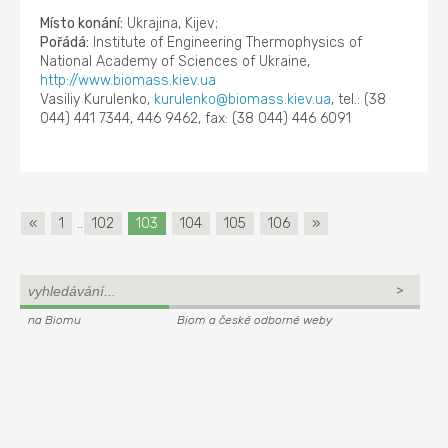
Místo konání:
Ukrajina, Kijev;
Pořádá:
Institute of Engineering Thermophysics of
National Academy of Sciences of Ukraine,
http://www.biomass.kiev.ua
Vasiliy Kurulenko,
kurulenko@biomass.kiev.ua
, tel.: (38
044) 441 7344, 446 9462, fax: (38 044) 446 6091
«
1
..
102
103
104
105
106
»
na Biomu
Biom a české odborné weby