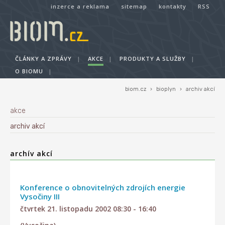
inzerce a reklama
sitemap
kontakty
RSS
ČLÁNKY A ZPRÁVY
|
AKCE
|
PRODUKTY A SLUŽBY
|
O BIOMU
|
biom.cz
›
bioplyn
›
archiv akcí
akce
archiv akcí
archív akcí
Konference o obnovitelných zdrojích energie
Vysočiny III
čtvrtek 21. listopadu 2002 08:30 - 16:40