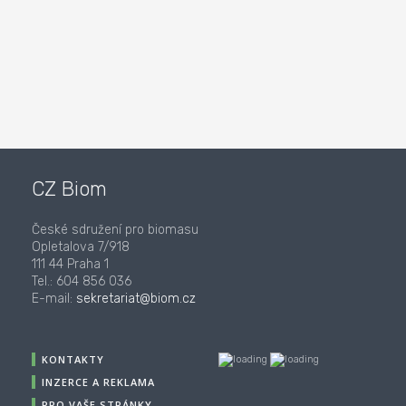
CZ Biom
České sdružení pro biomasu
Opletalova 7/918
111 44 Praha 1
Tel.: 604 856 036
E-mail:
sekretariat@biom.cz
KONTAKTY
INZERCE A REKLAMA
PRO VAŠE STRÁNKY