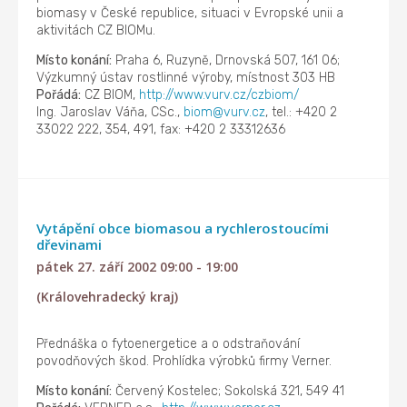
biomasy v České republice, situaci v Evropské unii a
aktivitách CZ BIOMu.
Místo konání:
Praha 6, Ruzyně, Drnovská 507, 161 06;
Výzkumný ústav rostlinné výroby, místnost 303 HB
Pořádá:
CZ BIOM,
http://www.vurv.cz/czbiom/
Ing. Jaroslav Váňa, CSc.,
biom@vurv.cz
, tel.: +420 2
33022 222, 354, 491, fax: +420 2 33312636
Vytápění obce biomasou a rychlerostoucími
dřevinami
pátek 27. září 2002 09:00 - 19:00
(Královehradecký kraj)
Přednáška o fytoenergetice a o odstraňování
povodňových škod. Prohlídka výrobků firmy Verner.
Místo konání:
Červený Kostelec; Sokolská 321, 549 41