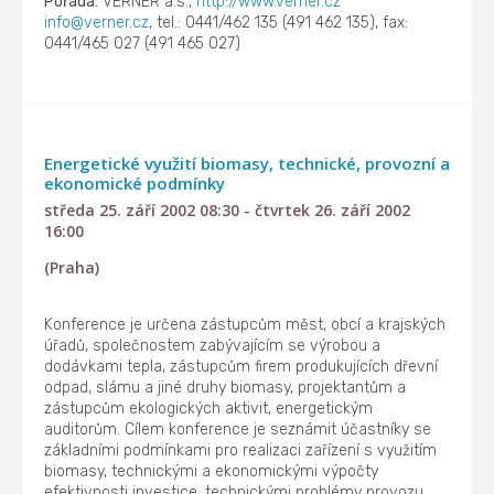
Pořádá:
VERNER a.s.,
http://www.verner.cz
info@verner.cz
, tel.: 0441/462 135 (491 462 135), fax:
0441/465 027 (491 465 027)
Energetické využití biomasy, technické, provozní a
ekonomické podmínky
středa 25. září 2002 08:30 - čtvrtek 26. září 2002
16:00
(Praha)
Konference je určena zástupcům měst, obcí a krajských
úřadů, společnostem zabývajícím se výrobou a
dodávkami tepla, zástupcům firem produkujících dřevní
odpad, slámu a jiné druhy biomasy, projektantům a
zástupcům ekologických aktivit, energetickým
auditorům. Cílem konference je seznámit účastníky se
základními podmínkami pro realizaci zařízení s využitím
biomasy, technickými a ekonomickými výpočty
efektivnosti investice, technickými problémy provozu