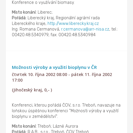
Konference o využívání biomasy.
Místo konání:
Liberec;
Pořádá:
Liberecký kraj, Regionální agrární rada
Libereckého kraje,
http://www.liberecky.kraj.cz
Ing. Romana Cermanová,
r.cermanova@arr-nisa.cz
, tel.:
00420.48.5340979, fax: 00420.48.5340984
Možnosti výroby a využití bioplynu v ČR
čtvrtek 10. října 2002 08:00 - pátek 11. října 2002
17:00
(Jihočeský kraj, 0,- )
Konferenci, kterou pořádá ČOV, s.r.o. Třeboň, navazuje na
loňskou úspěšnou konferenci "Možnosti výroby a využití
bioplynu v zemědělství".
Místo konání:
Třeboň; Lázně Aurora
Pořádá:
R.A.B., s.r.o., Třeboň, ČOV Třeboň