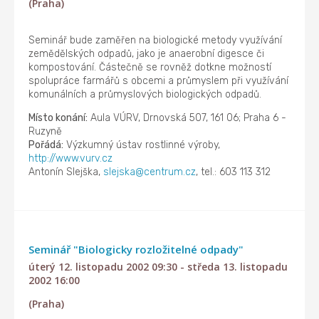
(Praha)
Seminář bude zaměřen na biologické metody využívání
zemědělských odpadů, jako je anaerobní digesce či
kompostování. Částečně se rovněž dotkne možností
spolupráce farmářů s obcemi a průmyslem při využívání
komunálních a průmyslových biologických odpadů.
Místo konání:
Aula VÚRV, Drnovská 507, 161 06; Praha 6 -
Ruzyně
Pořádá:
Výzkumný ústav rostlinné výroby,
http://www.vurv.cz
Antonín Slejška,
slejska@centrum.cz
, tel.: 603 113 312
Seminář "Biologicky rozložitelné odpady"
úterý 12. listopadu 2002 09:30 - středa 13. listopadu
2002 16:00
(Praha)