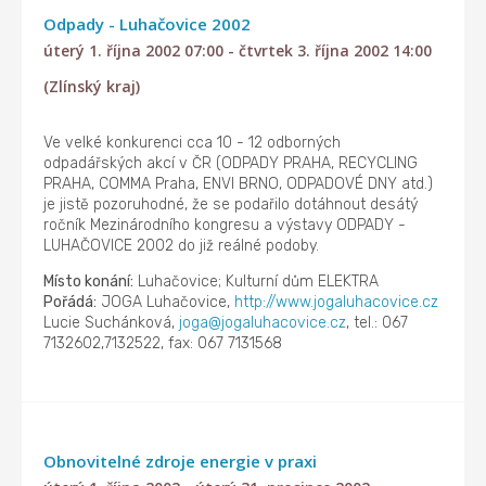
Odpady - Luhačovice 2002
úterý 1. října 2002 07:00 - čtvrtek 3. října 2002 14:00
(Zlínský kraj)
Ve velké konkurenci cca 10 - 12 odborných
odpadářských akcí v ČR (ODPADY PRAHA, RECYCLING
PRAHA, COMMA Praha, ENVI BRNO, ODPADOVÉ DNY atd.)
je jistě pozoruhodné, že se podařilo dotáhnout desátý
ročník Mezinárodního kongresu a výstavy ODPADY -
LUHAČOVICE 2002 do již reálné podoby.
Místo konání:
Luhačovice; Kulturní dům ELEKTRA
Pořádá:
JOGA Luhačovice,
http://www.jogaluhacovice.cz
Lucie Suchánková,
joga@jogaluhacovice.cz
, tel.: 067
7132602,7132522, fax: 067 7131568
Obnovitelné zdroje energie v praxi