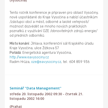
(Vysočina)
Tento ročník konference je připraven pro oblast Vysočiny,
nově uspořádané do Kraje Vysočina a nabízí účastníkům
/zástupci obcí a měst, odborné a laické veřejnosti/
možnost dozvědět se mnoho nových praktických
poznatků z využívání OZE /obnovitelných zdrojů energie/
od předních odborníků.
Místo konání:
Jihlava; konferenční sál Krajského úřadu
Kraje Vysočina, ulice Žižkova 57
Pořádá:
Energetická agentura Vysočina,
http://www.eavysociny.cz
Radim Hrůza,
oze@eavysociny.cz
, tel.: 604 859 936
Seminář "Data Management"
středa 20. listopadu 2002 09:30 - čtvrtek 21.
listopadu 2002 16:00
(Praha)