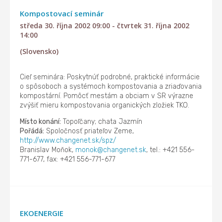
Kompostovací seminár
středa 30. října 2002 09:00 - čtvrtek 31. října 2002
14:00
(Slovensko)
Cieľ seminára: Poskytnúť podrobné, praktické informácie
o spôsoboch a systémoch kompostovania a zriaďovania
kompostární. Pomôcť mestám a obciam v SR výrazne
zvýšiť mieru kompostovania organických zložiek TKO.
Místo konání:
Topoľčany; chata Jazmín
Pořádá:
Spoločnosť priateľov Zeme,
http://www.changenet.sk/spz/
Branislav Moňok,
monok@changenet.sk
, tel.: +421 556-
771-677, fax: +421 556-771-677
EKOENERGIE