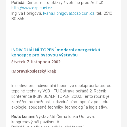
Pořádá:
Centrum pro otázky životního prostředí UK,
http://www.czp.cuni.cz
Ing.Iva Hönigová,
Ivana.Honigova@czp.cuni.cz
, tel.: 2510
80 355
INDIVIDUÁLNÍ TOPENÍ moderní energetická
koncepce pro bytovou výstavbu
čtvrtek 7. listopadu 2002
(Moravskoslezský kraj)
Iniciativa pro individuální topení ve spolupráci katedrou
tepelné techniky VŠB - TU Ostrava pořádá 2. Ročník
konference INDIVIDUÁLNÍ TOPENÍ 2002. Tento ročník je
zaměřen na možnosti individuálního topení z pohledu
ekologie, současné techniky, technologií a legislativy.
Místo konání:
Výstaviště Černá louka Ostrava;
kongresový sál pavilonu A