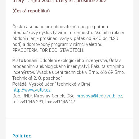
úterý 1. října 2002 - úterý 31. prosince 2002
(Česká republika)
Česká asociace pro obnovitelné energie pořádá
přednáškový cyklus (v zimním semestru školního roku v
období říjen - prosinec, vždy v pátek od 8,40 do 11,20
hod) a doprovodný program v rámci veletrhů
PRAGOTERM, FOR ECO, STAVOTECH.
Místo konání:
Oddělení ekologického inženýrství, Ústav
procesního a ekologického inženýrství, Fakulta strojního
inženýrství, Vysoké učení technické v Brně; 616 69 Brno,
Technická 2, 8. poschodí
Pořádá:
Vysoké učení technické v Brně,
http://www.vutbr.cz
Doc. RNDr. Miroslav Cenek, CSc,
prosova@feec.vutbr.cz
,
tel.: 541 146 291, fax: 541 146 147
Pollutec