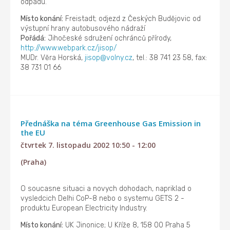
odpadu.
Místo konání:
Freistadt; odjezd z Českých Budějovic od
výstupní hrany autobusového nádraží
Pořádá:
Jihočeské sdružení ochránců přírody,
http://www.webpark.cz/jisop/
MUDr. Věra Horská,
jisop@volny.cz
, tel.: 38 741 23 58, fax:
38 731 01 66
Přednáška na téma Greenhouse Gas Emission in
the EU
čtvrtek 7. listopadu 2002 10:50 - 12:00
(Praha)
O soucasne situaci a novych dohodach, napriklad o
vysledcich Delhi CoP-8 nebo o systemu GETS 2 -
produktu European Electricity Industry.
Místo konání:
UK Jinonice; U Kříže 8, 158 00 Praha 5