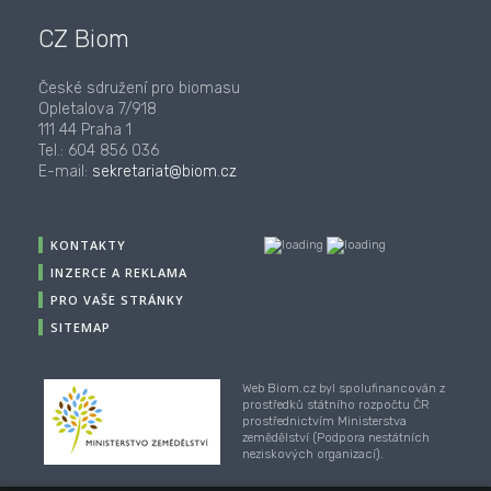
CZ Biom
České sdružení pro biomasu
Opletalova 7/918
111 44 Praha 1
Tel.: 604 856 036
E-mail:
sekretariat@biom.cz
KONTAKTY
INZERCE A REKLAMA
PRO VAŠE STRÁNKY
SITEMAP
Web Biom.cz byl spolufinancován z
prostředků státního rozpočtu ČR
prostřednictvím Ministerstva
zemědělství (Podpora nestátních
neziskových organizací).