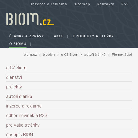
inzerce a reklama
sitemap
kontakty
RSS
ČLÁNKY A ZPRÁVY
|
AKCE
|
PRODUKTY A SLUŽBY
|
O BIOMU
|
biom.cz
›
bioplyn
›
o CZ Biom
›
autoři článků
›
Přemek Štipl
o CZ Biom
členství
projekty
autoři článků
inzerce a reklama
odběr novinek a RSS
pro vaše stránky
časopis BIOM