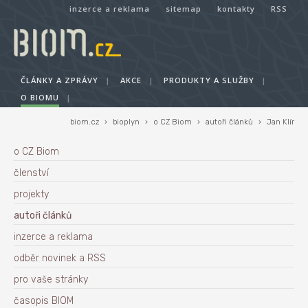
inzerce a reklama
sitemap
kontakty
RSS
ČLÁNKY A ZPRÁVY
|
AKCE
|
PRODUKTY A SLUŽBY
|
O BIOMU
|
biom.cz
›
bioplyn
›
o CZ Biom
›
autoři článků
›
Jan Klír
o CZ Biom
členství
projekty
autoři článků
inzerce a reklama
odběr novinek a RSS
pro vaše stránky
časopis BIOM