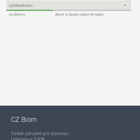
na Biomu
Biom a české odborné weby
CZ Biom
České sdružení pro biomasu
Opletalova 7/918