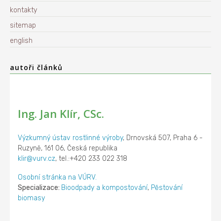
kontakty
sitemap
english
autoři článků
Ing. Jan Klír, CSc.
Výzkumný ústav rostlinné výroby
, Drnovská 507, Praha 6 -
Ruzyně, 161 06, Česká republika
klir@vurv.cz
, tel.:+420 233 022 318
Osobní stránka na VÚRV.
Specializace:
Bioodpady a kompostování
,
Pěstování
biomasy