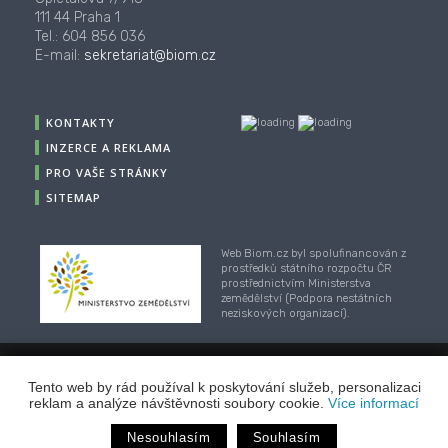
111 44 Praha 1
Tel.: 604 856 036
E-mail:
sekretariat@biom.cz
KONTAKTY
INZERCE A REKLAMA
PRO VAŠE STRÁNKY
SITEMAP
Web Biom.cz byl spolufinancován z
prostředků státního rozpočtu ČR
prostřednictvím Ministerstva
zemědělství (Podpora nestátních
neziskových organizací).
© 2001-2018, CZ Biom - České sdružení pro biomasu,
Tento web by rád používal k poskytování služeb, personalizaci
Webhosting
/
webdesign
/
publikační systém TOOLKIT
-
reklam a analýze návštěvnosti soubory cookie.
Více informací
ECN studio
Nesouhlasím
Souhlasím