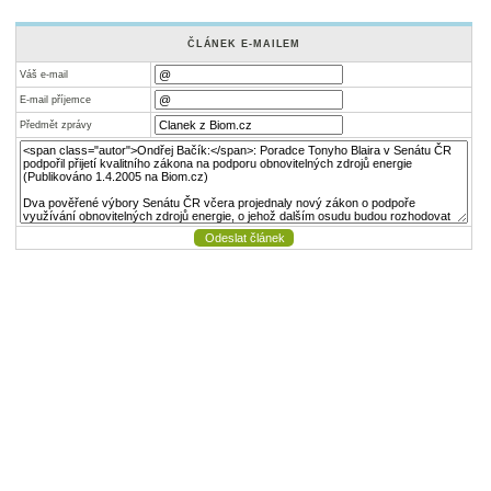
ČLÁNEK E-MAILEM
Váš e-mail
E-mail příjemce
Předmět zprávy