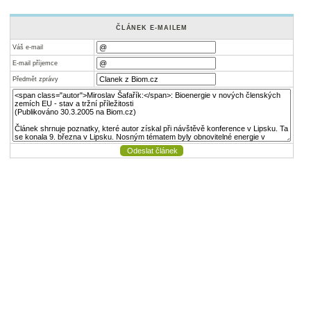
ČLÁNEK E-MAILEM
Váš e-mail
E-mail příjemce
Předmět zprávy