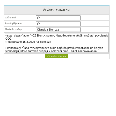
ČLÁNEK E-MAILEM
Váš e-mail
E-mail příjemce
Předmět zprávy