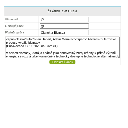
ČLÁNEK E-MAILEM
Váš e-mail
E-mail příjemce
Předmět zprávy