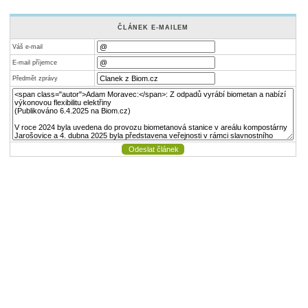
ČLÁNEK E-MAILEM
Váš e-mail
E-mail příjemce
Předmět zprávy