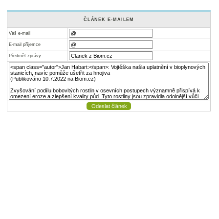
ČLÁNEK E-MAILEM
Váš e-mail
E-mail příjemce
Předmět zprávy