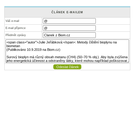
ČLÁNEK E-MAILEM
Váš e-mail
E-mail příjemce
Předmět zprávy