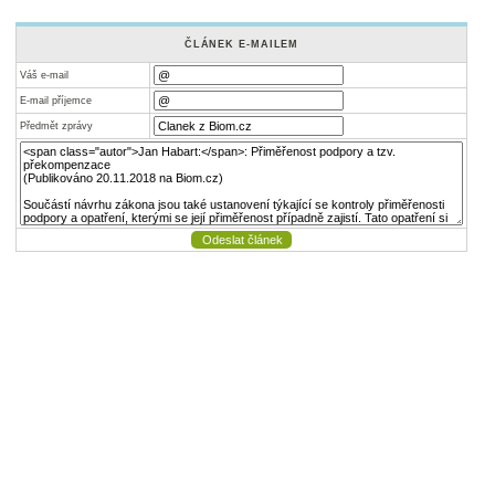
ČLÁNEK E-MAILEM
Váš e-mail
E-mail příjemce
Předmět zprávy