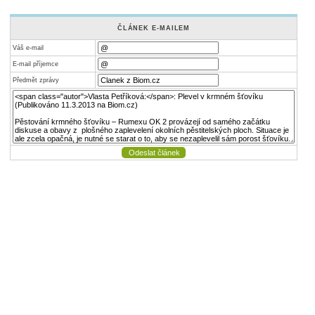
ČLÁNEK E-MAILEM
Váš e-mail
E-mail příjemce
Předmět zprávy