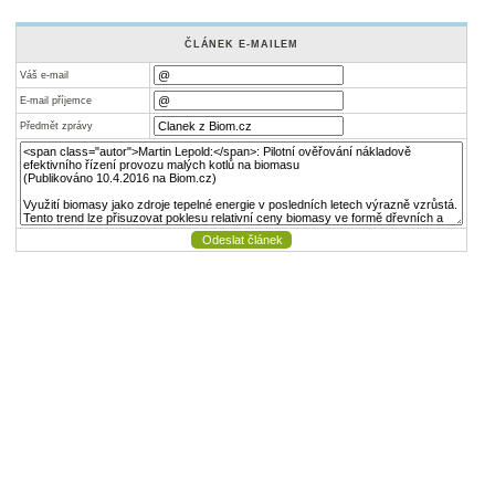
ČLÁNEK E-MAILEM
Váš e-mail
E-mail příjemce
Předmět zprávy