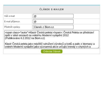
ČLÁNEK E-MAILEM
Váš e-mail
E-mail příjemce
Předmět zprávy