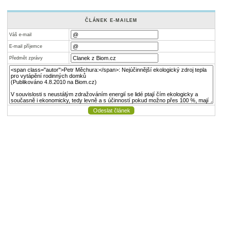
ČLÁNEK E-MAILEM
Váš e-mail
E-mail příjemce
Předmět zprávy