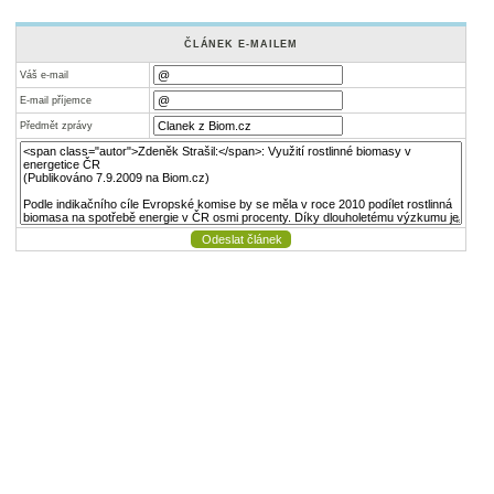
ČLÁNEK E-MAILEM
Váš e-mail
E-mail příjemce
Předmět zprávy