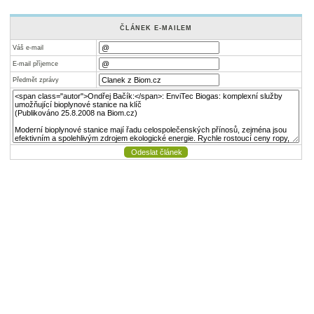
ČLÁNEK E-MAILEM
Váš e-mail
E-mail příjemce
Předmět zprávy