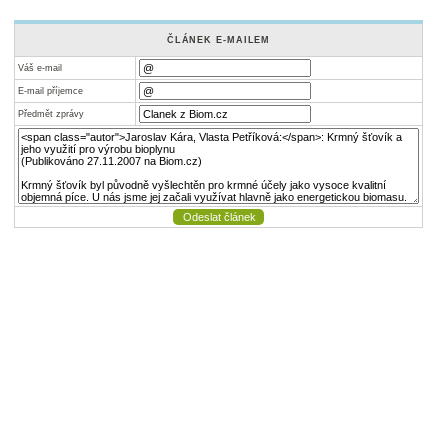
ČLÁNEK E-MAILEM
Váš e-mail
E-mail příjemce
Předmět zprávy