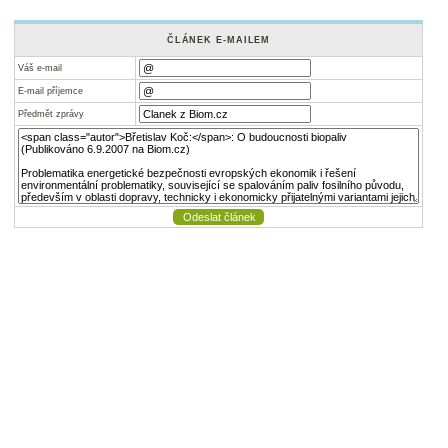
ČLÁNEK E-MAILEM
Váš e-mail
E-mail příjemce
Předmět zprávy